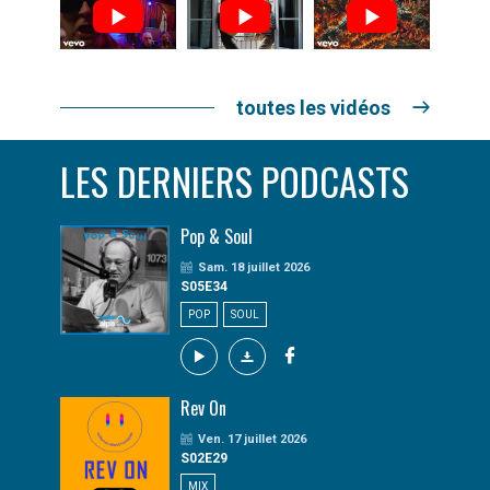
toutes les vidéos
LES DERNIERS PODCASTS
Pop & Soul
Sam. 18 juillet 2026
S05E34
POP
SOUL
Rev On
Ven. 17 juillet 2026
S02E29
MIX