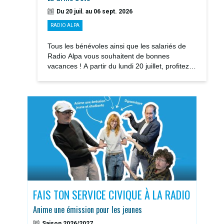
Du 20 juil. au 06 sept. 2026
RADIO ALPA
Tous les bénévoles ainsi que les salariés de
Radio Alpa vous souhaitent de bonnes
vacances ! A partir du lundi 20 juillet, profitez
des notre GRILLE D’ÉTÉ avec la rediffusions...
S
FAIS TON SERVICE CIVIQUE À LA RADIO
DOS
Anime une émission pour les jeunes
Sais
Saison 2026/2027