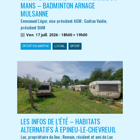
MANS – BADMINTON ARNAGE
MULSANNE
Emmanuel Léger, vice-président AGM ; Gaëtan Vaidie,
président BAM
Ven. 17 juill. 2026 - 18h00 > 19h00
SPORT EN SARTHE
LOCAL
SPORT
LES INFOS DE L’ÉTÉ – HABITATS
ALTERNATIFS À EPINEU-LE-CHEVREUIL
Luc, propriétaire du lieu ; Romain, résident et ami de Luc