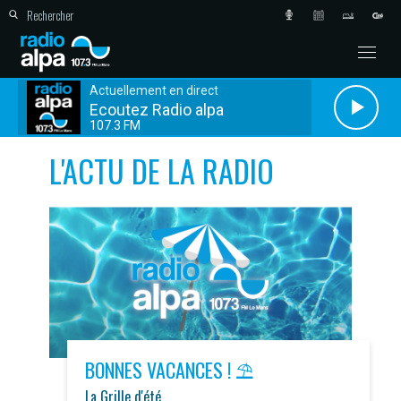
Actuellement en direct
Ecoutez Radio alpa
107.3 FM
L'ACTU DE LA RADIO
BONNES VACANCES ! ⛱️
La Grille d'été