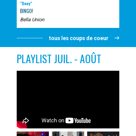
"Deny"
BINGO!
Bella Union
tous les coups de coeur
PLAYLIST JUIL. - AOÛT