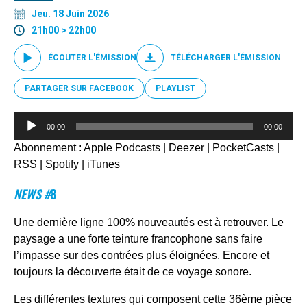
Jeu. 18 Juin 2026
21h00 > 22h00
ÉCOUTER L'ÉMISSION
TÉLÉCHARGER L'ÉMISSION
PARTAGER SUR FACEBOOK
PLAYLIST
Lecteur
00:00
00:00
audio
Abonnement :
Apple Podcasts
|
Deezer
|
PocketCasts
|
RSS
|
Spotify
|
iTunes
NEWS #
8
Une dernière ligne 100% nouveautés est à retrouver. Le
paysage a une forte teinture francophone sans faire
l’impasse sur des contrées plus éloignées. Encore et
toujours la découverte était de ce voyage sonore.
Les différentes textures qui composent cette 36ème pièce