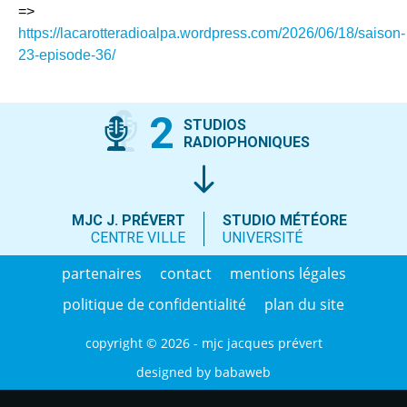
=>
https://lacarotteradioalpa.wordpress.com/2026/06/18/saison-
23-episode-36/
2
STUDIOS
RADIOPHONIQUES
MJC J. PRÉVERT
STUDIO MÉTÉORE
CENTRE VILLE
UNIVERSITÉ
partenaires
contact
mentions légales
politique de confidentialité
plan du site
copyright © 2026 - mjc jacques prévert
designed by
babaweb