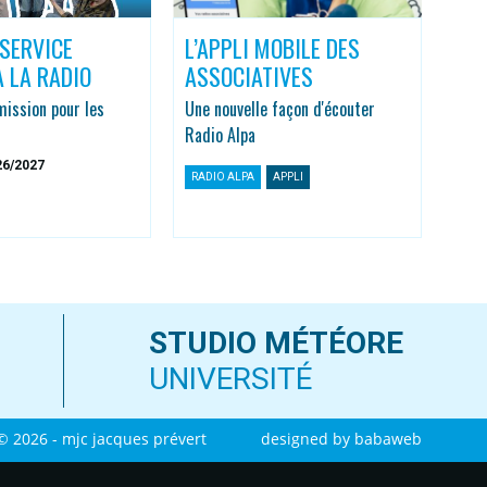
 SERVICE
L’APPLI MOBILE DES
À LA RADIO
ASSOCIATIVES
ission pour les
Une nouvelle façon d'écouter
Radio Alpa
26/2027
RADIO ALPA
APPLI
STUDIO MÉTÉORE
UNIVERSITÉ
© 2026 - mjc jacques prévert
designed by
babaweb