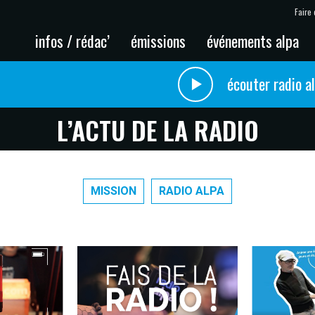
Faire 
infos / rédac’
émissions
événements alpa
écouter radio a
L’ACTU DE LA RADIO
MISSION
RADIO ALPA