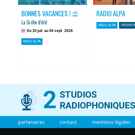
BONNES VACANCES ! ⛱️
RADIO ALPA
La Grille d'été
RADIO ALPA
PRÉSENT
Du 20 juil. au 06 sept. 2026
RADIO ALPA
2
STUDIOS
RADIOPHONIQUE
partenaires
contact
mentions légales