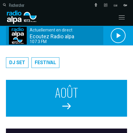
Actuellement en direct
Ecoutez Radio alpa
107.3 FM
DJ SET
FESTIVAL
AOÛT