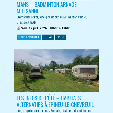
MANS – BADMINTON ARNAGE
MULSANNE
Emmanuel Léger, vice-président AGM ; Gaëtan Vaidie,
président BAM
Ven. 17 juill. 2026 - 18h00 > 19h00
SPORT EN SARTHE
LOCAL
SPORT
LES INFOS DE L’ÉTÉ – HABITATS
ALTERNATIFS À EPINEU-LE-CHEVREUIL
Luc, propriétaire du lieu ; Romain, résident et ami de Luc