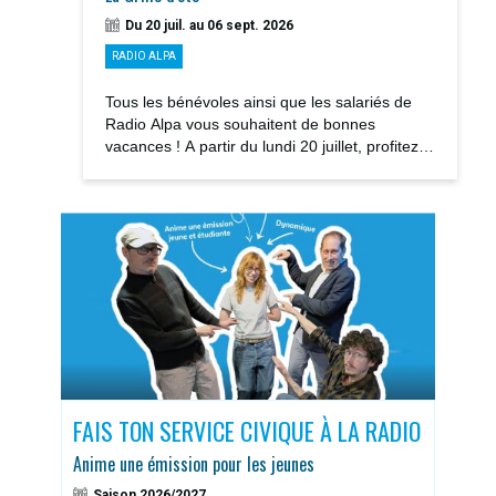
Du 20 juil. au 06 sept. 2026
RADIO ALPA
Tous les bénévoles ainsi que les salariés de
Radio Alpa vous souhaitent de bonnes
vacances ! A partir du lundi 20 juillet, profitez
des notre GRILLE D’ÉTÉ avec la rediffusions...
S
FAIS TON SERVICE CIVIQUE À LA RADIO
DOS
Anime une émission pour les jeunes
Sais
Saison 2026/2027