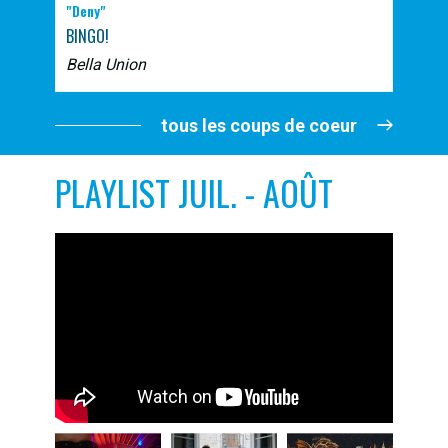
"Deny"
BINGO!
Bella Union
tous les coups de coeur
PLAYLIST JUIL. - AOÛT