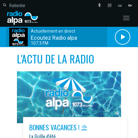
Actuellement en direct
Ecoutez Radio alpa
107.3 FM
L'ACTU DE LA RADIO
BONNES VACANCES ! ⛱️
La Grille d'été