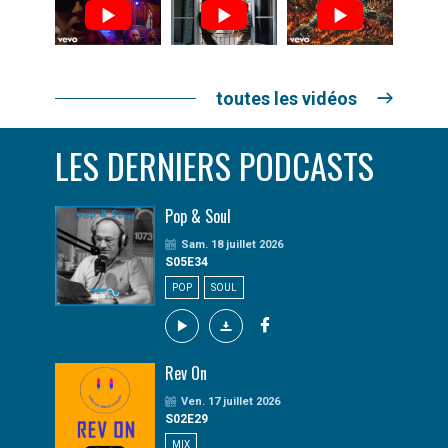
toutes les vidéos
LES DERNIERS PODCASTS
Pop & Soul
Sam. 18 juillet 2026
S05E34
POP
SOUL
Rev On
Ven. 17 juillet 2026
S02E29
MIX