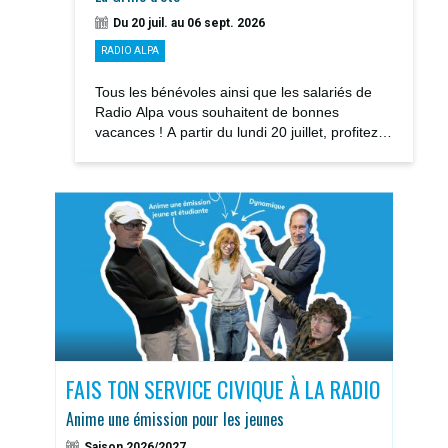
Du 20 juil. au 06 sept. 2026
RADIO ALPA
Tous les bénévoles ainsi que les salariés de
Radio Alpa vous souhaitent de bonnes
vacances ! A partir du lundi 20 juillet, profitez
des notre GRILLE D’ÉTÉ avec la rediffusions...
S
FAIS TON SERVICE CIVIQUE À LA RADIO
DOS
Anime une émission pour les jeunes
Sais
Saison 2026/2027