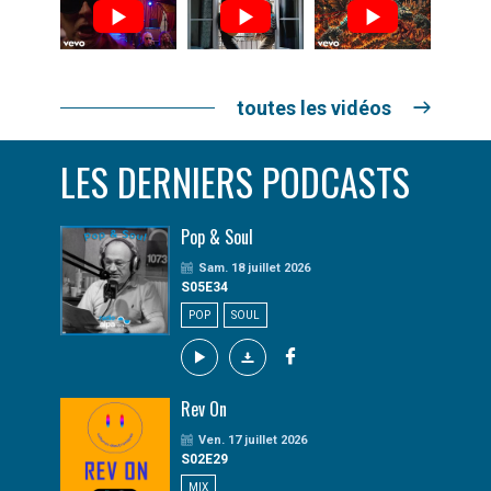
toutes les vidéos
LES DERNIERS PODCASTS
Pop & Soul
Sam. 18 juillet 2026
S05E34
POP
SOUL
Rev On
Ven. 17 juillet 2026
S02E29
MIX