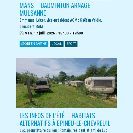
MANS – BADMINTON ARNAGE
MULSANNE
Emmanuel Léger, vice-président AGM ; Gaëtan Vaidie,
président BAM
Ven. 17 juill. 2026 - 18h00 > 19h00
SPORT EN SARTHE
LOCAL
SPORT
LES INFOS DE L’ÉTÉ – HABITATS
ALTERNATIFS À EPINEU-LE-CHEVREUIL
Luc, propriétaire du lieu ; Romain, résident et ami de Luc