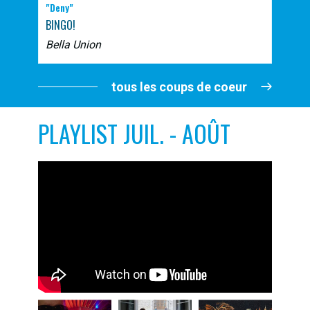
"Deny"
BINGO!
Bella Union
tous les coups de coeur
PLAYLIST JUIL. - AOÛT