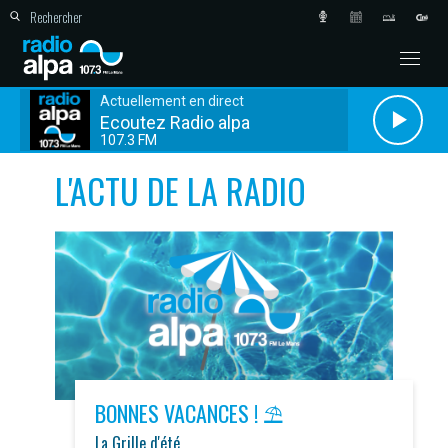
Actuellement en direct
Ecoutez Radio alpa
107.3 FM
L'ACTU DE LA RADIO
BONNES VACANCES ! ⛱️
La Grille d'été