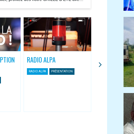
ions...
IPTION
RADIO ALPA
L’APPLI MOBIL
ASSOCIATIVES
RADIO ALPA
PRÉSENTATION
Une nouvelle façon 
Radio Alpa
RADIO ALPA
APPLI