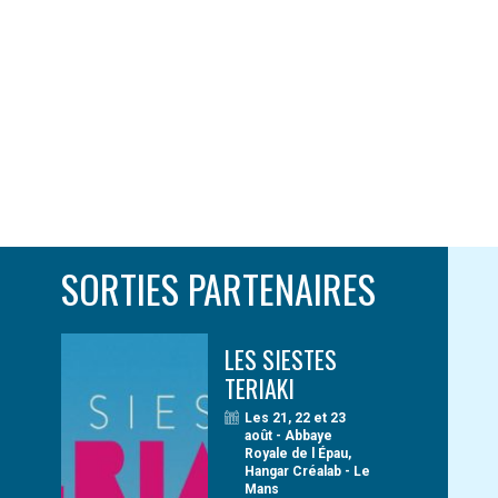
SORTIES PARTENAIRES
LES SIESTES
TERIAKI
Les 21, 22 et 23
août - Abbaye
Royale de l Épau,
Hangar Créalab - Le
Mans