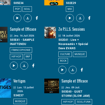
S05E34
S02E29
POP
SOUL
MIX
Sample et Efficace
Ze P.I.L.S. Sessions
Jeu. 16 Juil 2026
18 Juillet 2026
S03E41 - SAMPLE
S02E41 : Live +
INATTENDU
Nouveautés + Spécial
Dave EVANS
FRANCOPHONIE
CULTURE
MUSIQUE
HIP HOP
RAP
ROCK
Vertiges
Sample et Efficace
Lun. 13 juillet
Jeu. 09 Juil.
2026
S03E40 - QUIET
S34E37
STORM (SLOW JAM)
MUSIQUE
HIP HOP
SOUL/FUNK