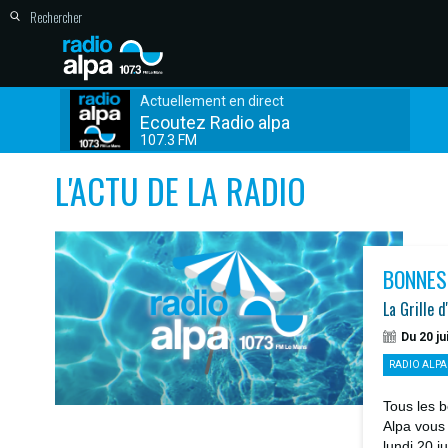
Actuellement en direct
Ecoutez Radio alpa
107.3 FM
L'ACTU DE LA RADIO
BONNES
La Grille d
Du 20 ju
RADIO ALPA
Tous les b
Alpa vous
lundi 20 j