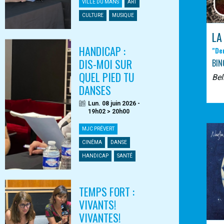
VILLE DU MANS
ART
CULTURE
MUSIQUE
LA
HANDICAP :
"De
DIS-MOI SUR
BIN
QUEL PIED TU
Bel
DANSES
Lun. 08 juin 2026 -
19h02 > 20h00
MJC PRÉVERT
CINÉMA
DANSE
HANDICAP
SANTÉ
TEMPS FORT :
VIVANTS!
VIVANTES!