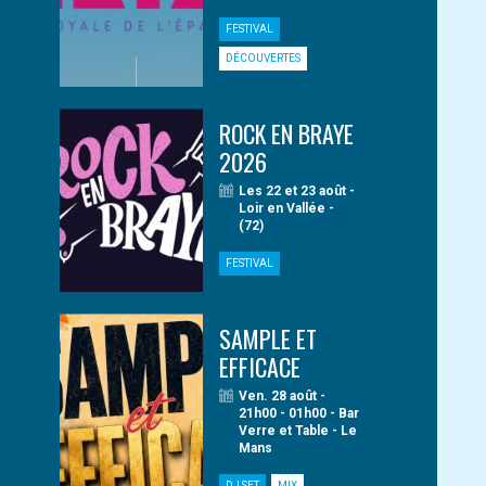
FESTIVAL
DÉCOUVERTES
ROCK EN BRAYE
2026
Les 22 et 23 août -
Loir en Vallée -
(72)
FESTIVAL
SAMPLE ET
EFFICACE
Ven. 28 août -
21h00 - 01h00 - Bar
Verre et Table - Le
Mans
DJ SET
MIX