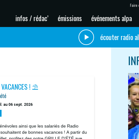
Faire 
infos / rédac’
émissions
événements alpa
écouter radio a
IN
 VACANCES ! ⛱️
'été
il. au 06 sept. 2026
énévoles ainsi que les salariés de Radio
 souhaitent de bonnes vacances ! A partir du
uillet, profitez des notre GRILLE D’ÉTÉ avec