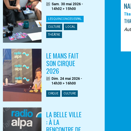
NA
Sam. 30 mai 2026 -
14h02 > 15h00
Tha
LES QUINCONCES ESPAL
TH
CULTURE
LOCAL
Au
THÉÂTRE
LE MANS FAIT
SON CIRQUE
2026
Dim. 24 mai 2026 -
14h30 > 16h00
CIRQUE
CULTURE
LA BELLE VILLE
: À LA
RENCONTRE DE