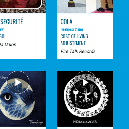
 SECURITÉ
COLA
ny"
Hedgesitting
GO!
COST OF LIVING
ADJUSTEMENT
la Union
Fire Talk Records