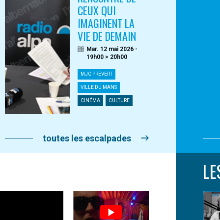
CEUX QUI
IMAGINENT LA
VIE DE DEMAIN
Mar. 12 mai 2026 -
19h00 > 20h00
MJC PRÉVERT
VILLE DU MANS
CINÉMA
CULTURE
toutes les escalpades
LE