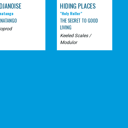
DJANOISE
HIDING PLACES
natango
"Holy Roller"
ANATANGO
THE SECRET TO GOOD
LIVING
toprod
Keeled Scales /
Modulor