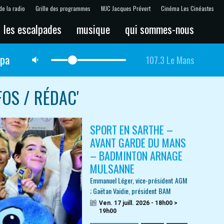
de la radio
Grille des programmes
MJC Jacques Prévert
Cinéma Les Cinéastes
les escalpades
musique
qui sommes-nous
lpa
107.3 Le Mans
FOS / RÉDAC'
SPORT EN SARTHE –
AVANT GARDE DU MANS
– BADMINTON ARNAGE
MULSANNE
Emmanuel Léger, vice-président AGM
; Gaëtan Vaidie, président BAM
Ven. 17 juill. 2026 - 18h00 >
19h00