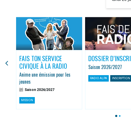
la rediffus
FAIS TON SERVICE
DOSSIER D’INSCR
CIVIQUE À LA RADIO
Saison 2026/2027
r
Anime une émission pour les
RADIO ALPA
INSCRIPTION
jeunes
Saison 2026/2027
MISSION
1
2