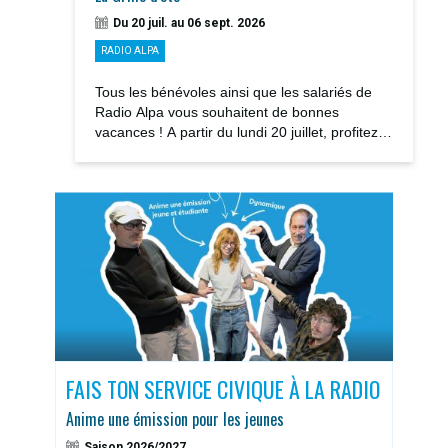
Du 20 juil. au 06 sept. 2026
RADIO ALPA
Tous les bénévoles ainsi que les salariés de
Radio Alpa vous souhaitent de bonnes
vacances ! A partir du lundi 20 juillet, profitez
des notre GRILLE D’ÉTÉ avec la rediffusions...
S
FAIS TON SERVICE CIVIQUE À LA RADIO
DOS
Anime une émission pour les jeunes
Sais
Saison 2026/2027