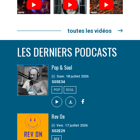
toutes les vidéos
LES DERNIERS PODCASTS
Pop & Soul
Sam. 18 juillet 2026
S05E34
POP
SOUL
Rev On
Ven. 17 juillet 2026
S02E29
MIX