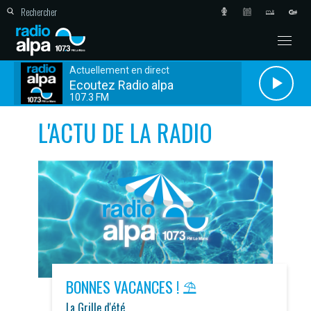
Actuellement en direct
Ecoutez Radio alpa
107.3 FM
L'ACTU DE LA RADIO
BONNES VACANCES ! ⛱️
La Grille d'été