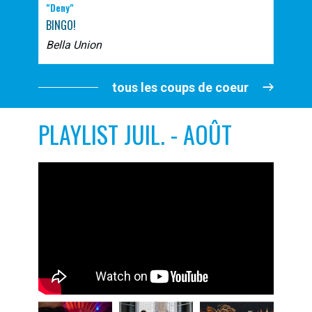
"Deny"
BINGO!
Bella Union
tous les coups de coeur
PLAYLIST JUIL. - AOÛT