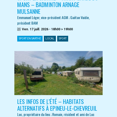
MANS – BADMINTON ARNAGE
MULSANNE
Emmanuel Léger, vice-président AGM ; Gaëtan Vaidie,
président BAM
Ven. 17 juill. 2026 - 18h00 > 19h00
SPORT EN SARTHE
LOCAL
SPORT
LES INFOS DE L’ÉTÉ – HABITATS
ALTERNATIFS À EPINEU-LE-CHEVREUIL
Luc, propriétaire du lieu ; Romain, résident et ami de Luc