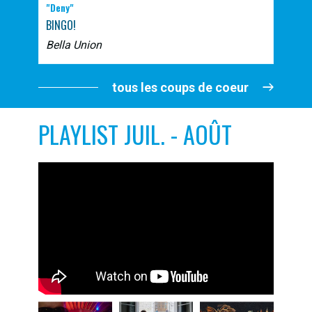
"Deny"
BINGO!
Bella Union
tous les coups de coeur
PLAYLIST JUIL. - AOÛT