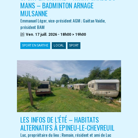
MANS – BADMINTON ARNAGE
MULSANNE
Emmanuel Léger, vice-président AGM ; Gaëtan Vaidie,
président BAM
Ven. 17 juill. 2026 - 18h00 > 19h00
SPORT EN SARTHE
LOCAL
SPORT
LES INFOS DE L’ÉTÉ – HABITATS
ALTERNATIFS À EPINEU-LE-CHEVREUIL
Luc, propriétaire du lieu ; Romain, résident et ami de Luc