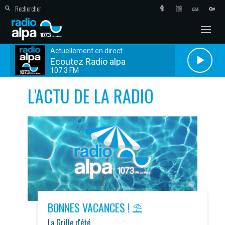
Actuellement en direct
Ecoutez Radio alpa
107.3 FM
L'ACTU DE LA RADIO
BONNES VACANCES ! ⛱️
La Grille d'été