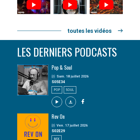
toutes les vidéos
LES DERNIERS PODCASTS
Pop & Soul
Sam. 18 juillet 2026
S05E34
POP
SOUL
Rev On
Ven. 17 juillet 2026
S02E29
MIX