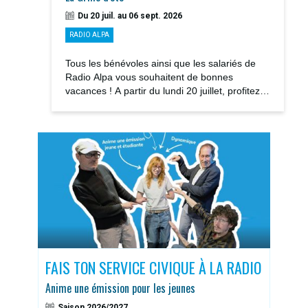
Du 20 juil. au 06 sept. 2026
RADIO ALPA
Tous les bénévoles ainsi que les salariés de
Radio Alpa vous souhaitent de bonnes
vacances ! A partir du lundi 20 juillet, profitez
des notre GRILLE D’ÉTÉ avec la rediffusions...
S
FAIS TON SERVICE CIVIQUE À LA RADIO
DOS
Anime une émission pour les jeunes
Sais
Saison 2026/2027