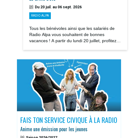
Du 20 juil. au 06 sept. 2026
RADIO ALPA
Tous les bénévoles ainsi que les salariés de
Radio Alpa vous souhaitent de bonnes
vacances ! A partir du lundi 20 juillet, profitez
des notre GRILLE D’ÉTÉ avec la rediffusions...
S
FAIS TON SERVICE CIVIQUE À LA RADIO
DOS
Anime une émission pour les jeunes
Sais
Saison 2026/2027