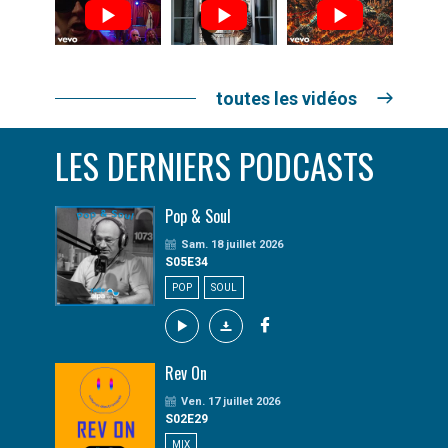
toutes les vidéos
LES DERNIERS PODCASTS
Pop & Soul
Sam. 18 juillet 2026
S05E34
POP
SOUL
Rev On
Ven. 17 juillet 2026
S02E29
MIX