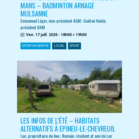
MANS – BADMINTON ARNAGE
MULSANNE
Emmanuel Léger, vice-président AGM ; Gaëtan Vaidie,
président BAM
Ven. 17 juill. 2026 - 18h00 > 19h00
SPORT EN SARTHE
LOCAL
SPORT
LES INFOS DE L’ÉTÉ – HABITATS
ALTERNATIFS À EPINEU-LE-CHEVREUIL
Luc, propriétaire du lieu ; Romain, résident et ami de Luc