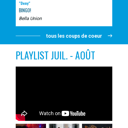
"Deny"
BINGO!
Bella Union
tous les coups de coeur
PLAYLIST JUIL. - AOÛT