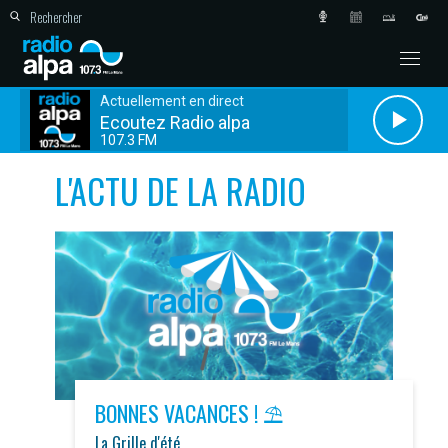
Actuellement en direct
Ecoutez Radio alpa
107.3 FM
L'ACTU DE LA RADIO
BONNES VACANCES ! ⛱️
La Grille d'été