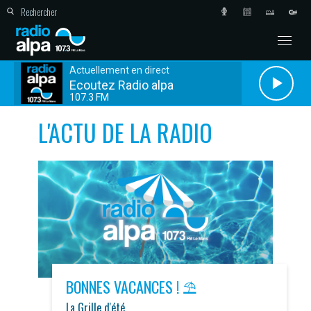
Actuellement en direct
Ecoutez Radio alpa
107.3 FM
L'ACTU DE LA RADIO
BONNES VACANCES ! ⛱️
La Grille d'été