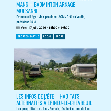
MANS – BADMINTON ARNAGE
MULSANNE
Emmanuel Léger, vice-président AGM ; Gaëtan Vaidie,
président BAM
Ven. 17 juill. 2026 - 18h00 > 19h00
SPORT EN SARTHE
LOCAL
SPORT
LES INFOS DE L’ÉTÉ – HABITATS
ALTERNATIFS À EPINEU-LE-CHEVREUIL
Luc, propriétaire du lieu ; Romain, résident et ami de Luc