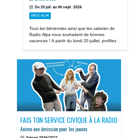
Du 20 juil. au 06 sept. 2026
RADIO ALPA
Tous les bénévoles ainsi que les salariés de
Radio Alpa vous souhaitent de bonnes
vacances ! A partir du lundi 20 juillet, profitez
des notre GRILLE D’ÉTÉ avec la rediffusions...
S
FAIS TON SERVICE CIVIQUE À LA RADIO
DOS
Anime une émission pour les jeunes
Sais
Saison 2026/2027