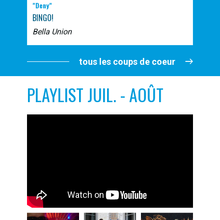
"Deny"
BINGO!
Bella Union
tous les coups de coeur
PLAYLIST JUIL. - AOÛT