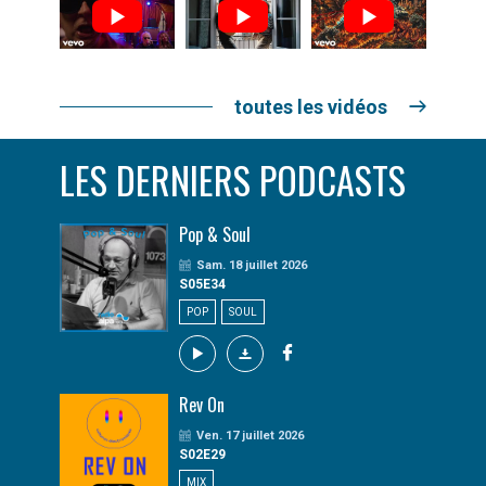
toutes les vidéos
LES DERNIERS PODCASTS
Pop & Soul
Sam. 18 juillet 2026
S05E34
POP
SOUL
Rev On
Ven. 17 juillet 2026
S02E29
MIX