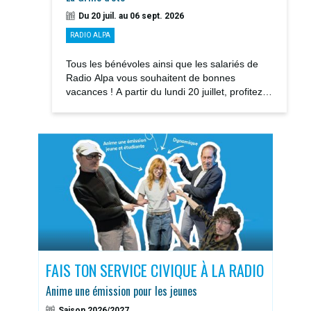
Du 20 juil. au 06 sept. 2026
RADIO ALPA
Tous les bénévoles ainsi que les salariés de
Radio Alpa vous souhaitent de bonnes
vacances ! A partir du lundi 20 juillet, profitez
des notre GRILLE D’ÉTÉ avec la rediffusions...
S
FAIS TON SERVICE CIVIQUE À LA RADIO
DOS
Anime une émission pour les jeunes
Sais
Saison 2026/2027