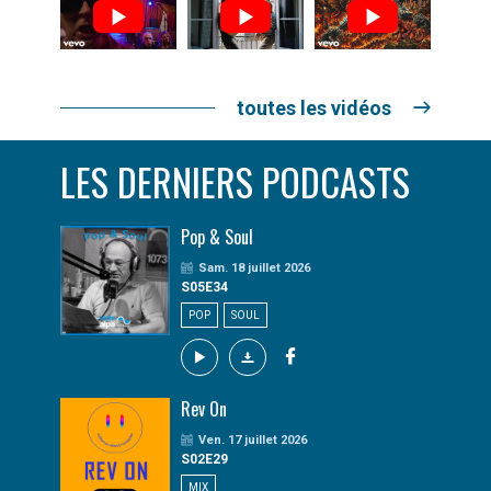
toutes les vidéos
LES DERNIERS PODCASTS
Pop & Soul
Sam. 18 juillet 2026
S05E34
POP
SOUL
Rev On
Ven. 17 juillet 2026
S02E29
MIX