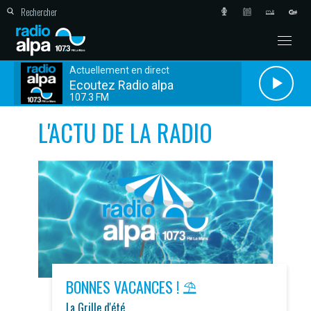
Actuellement en direct
Ecoutez Radio alpa
107.3 FM
L'ACTU DE LA RADIO
BONNES VACANCES ! ⛱️
La Grille d'été