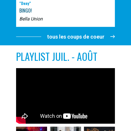
"Deny"
BINGO!
Bella Union
tous les coups de coeur
PLAYLIST JUIL. - AOÛT