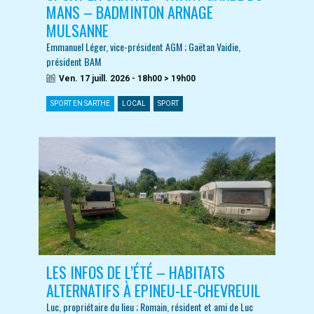
MANS – BADMINTON ARNAGE
MULSANNE
Emmanuel Léger, vice-président AGM ; Gaëtan Vaidie,
président BAM
Ven. 17 juill. 2026 - 18h00 > 19h00
SPORT EN SARTHE
LOCAL
SPORT
LES INFOS DE L’ÉTÉ – HABITATS
ALTERNATIFS À EPINEU-LE-CHEVREUIL
Luc, propriétaire du lieu ; Romain, résident et ami de Luc