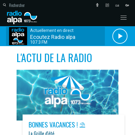
Actuellement en direct
Ecoutez Radio alpa
107.3 FM
L'ACTU DE LA RADIO
BONNES VACANCES ! ⛱️
La Grille d'été