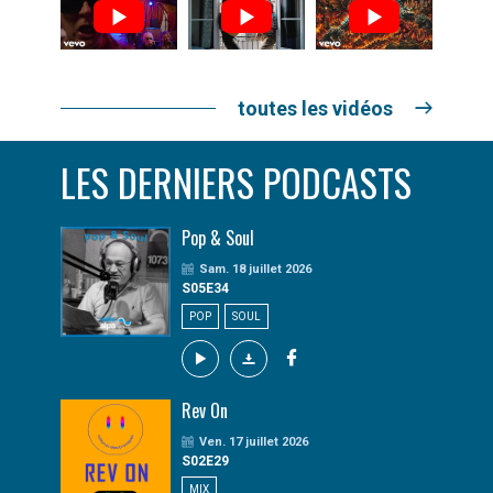
toutes les vidéos
LES DERNIERS PODCASTS
Pop & Soul
Sam. 18 juillet 2026
S05E34
POP
SOUL
Rev On
Ven. 17 juillet 2026
S02E29
MIX