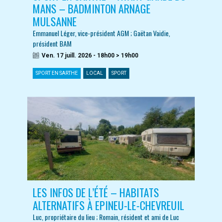
MANS – BADMINTON ARNAGE
MULSANNE
Emmanuel Léger, vice-président AGM ; Gaëtan Vaidie,
président BAM
Ven. 17 juill. 2026 - 18h00 > 19h00
SPORT EN SARTHE
LOCAL
SPORT
LES INFOS DE L’ÉTÉ – HABITATS
ALTERNATIFS À EPINEU-LE-CHEVREUIL
Luc, propriétaire du lieu ; Romain, résident et ami de Luc