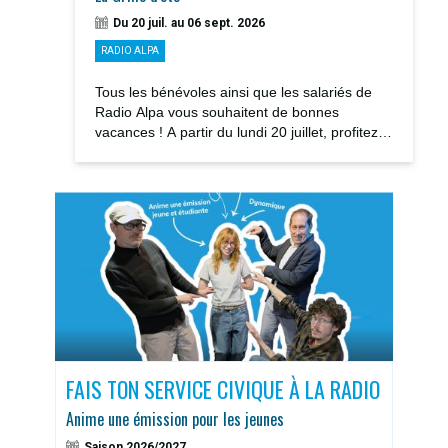
Du 20 juil. au 06 sept. 2026
RADIO ALPA
Tous les bénévoles ainsi que les salariés de
Radio Alpa vous souhaitent de bonnes
vacances ! A partir du lundi 20 juillet, profitez
des notre GRILLE D’ÉTÉ avec la rediffusions...
S
FAIS TON SERVICE CIVIQUE À LA RADIO
DOS
Anime une émission pour les jeunes
Sais
Saison 2026/2027