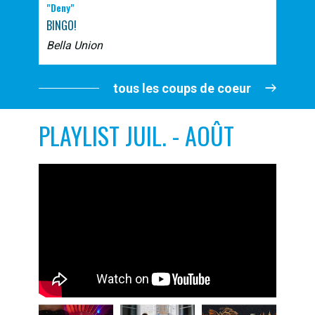
"Deny"
BINGO!
Bella Union
tous les coups de coeur
PLAYLIST JUIL. - AOÛT