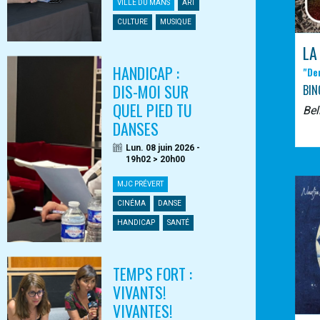
VILLE DU MANS
ART
CULTURE
MUSIQUE
LA
HANDICAP :
"De
DIS-MOI SUR
BIN
QUEL PIED TU
Bel
DANSES
Lun. 08 juin 2026 -
19h02 > 20h00
MJC PRÉVERT
CINÉMA
DANSE
HANDICAP
SANTÉ
TEMPS FORT :
VIVANTS!
VIVANTES!