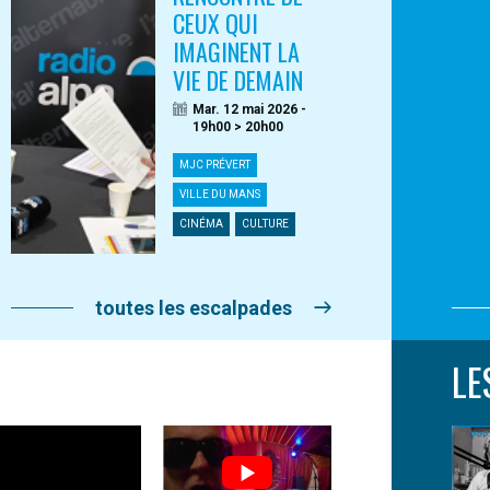
CEUX QUI
IMAGINENT LA
VIE DE DEMAIN
Mar. 12 mai 2026 -
19h00 > 20h00
MJC PRÉVERT
VILLE DU MANS
CINÉMA
CULTURE
toutes les escalpades
LE