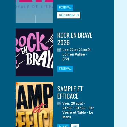
FESTIVAL
DÉCOUVERTES
ROCK EN BRAYE
2026
Les 22 et 23 août -
Loir en Vallée -
(72)
FESTIVAL
SAMPLE ET
EFFICACE
Ven. 28 août -
21h00 - 01h00 - Bar
Verre et Table - Le
Mans
DJ SET
MIX