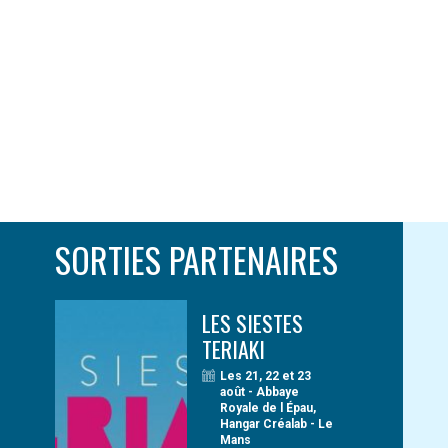
SORTIES PARTENAIRES
LES SIESTES
TERIAKI
Les 21, 22 et 23
août - Abbaye
Royale de l Épau,
Hangar Créalab - Le
Mans