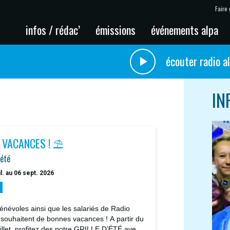
Faire 
infos / rédac’
émissions
événements alpa
écouter radio a
IN
 VACANCES ! ⛱️
'été
il. au 06 sept. 2026
énévoles ainsi que les salariés de Radio
 souhaitent de bonnes vacances ! A partir du
uillet, profitez des notre GRILLE D’ÉTÉ avec