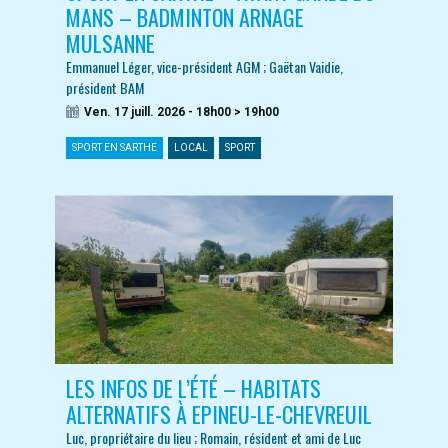
MANS – BADMINTON ARNAGE
MULSANNE
Emmanuel Léger, vice-président AGM ; Gaëtan Vaidie,
président BAM
Ven. 17 juill. 2026 - 18h00 > 19h00
SPORT EN SARTHE
LOCAL
SPORT
LES INFOS DE L’ÉTÉ – HABITATS
ALTERNATIFS À EPINEU-LE-CHEVREUIL
Luc, propriétaire du lieu ; Romain, résident et ami de Luc