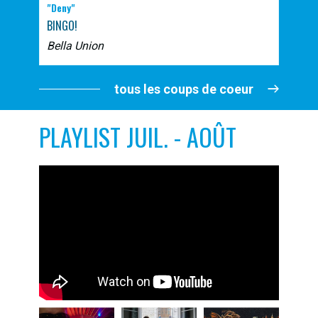
"Deny"
BINGO!
Bella Union
tous les coups de coeur
PLAYLIST JUIL. - AOÛT