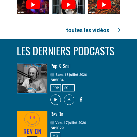
toutes les vidéos
LES DERNIERS PODCASTS
Pop & Soul
Sam. 18 juillet 2026
S05E34
POP
SOUL
Rev On
Ven. 17 juillet 2026
S02E29
MIX