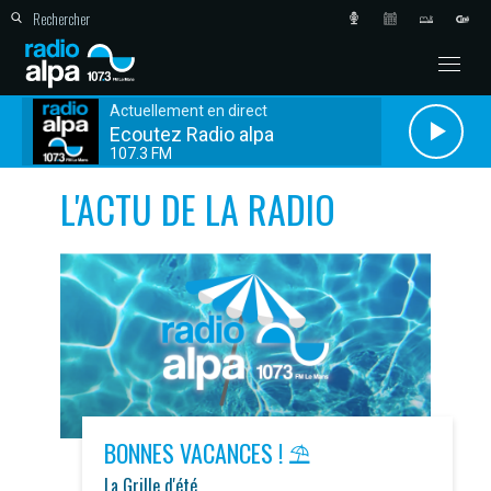
Actuellement en direct
Ecoutez Radio alpa
107.3 FM
L'ACTU DE LA RADIO
BONNES VACANCES ! ⛱️
La Grille d'été