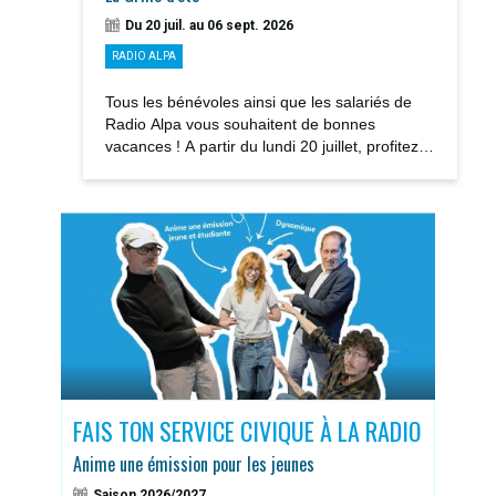
Du 20 juil. au 06 sept. 2026
RADIO ALPA
Tous les bénévoles ainsi que les salariés de
Radio Alpa vous souhaitent de bonnes
vacances ! A partir du lundi 20 juillet, profitez
des notre GRILLE D’ÉTÉ avec la rediffusions...
S
FAIS TON SERVICE CIVIQUE À LA RADIO
DOS
Anime une émission pour les jeunes
Sais
Saison 2026/2027