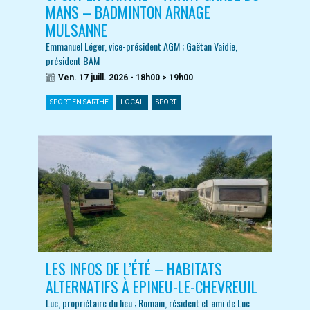
MANS – BADMINTON ARNAGE
MULSANNE
Emmanuel Léger, vice-président AGM ; Gaëtan Vaidie,
président BAM
Ven. 17 juill. 2026 - 18h00 > 19h00
SPORT EN SARTHE
LOCAL
SPORT
LES INFOS DE L’ÉTÉ – HABITATS
ALTERNATIFS À EPINEU-LE-CHEVREUIL
Luc, propriétaire du lieu ; Romain, résident et ami de Luc