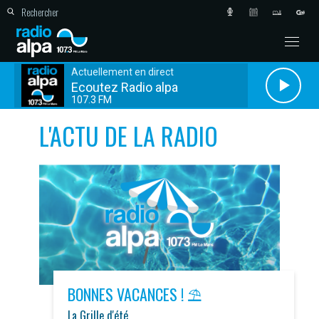
Actuellement en direct
Ecoutez Radio alpa
107.3 FM
L'ACTU DE LA RADIO
BONNES VACANCES ! ⛱️
La Grille d'été