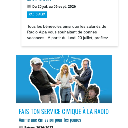
Du 20 juil. au 06 sept. 2026
RADIO ALPA
Tous les bénévoles ainsi que les salariés de
Radio Alpa vous souhaitent de bonnes
vacances ! A partir du lundi 20 juillet, profitez
des notre GRILLE D’ÉTÉ avec la rediffusions...
S
FAIS TON SERVICE CIVIQUE À LA RADIO
DOS
Anime une émission pour les jeunes
Sais
Saison 2026/2027