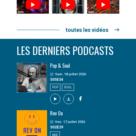
toutes les vidéos
LES DERNIERS PODCASTS
Pop & Soul
Sam. 18 juillet 2026
S05E34
POP
SOUL
Rev On
Ven. 17 juillet 2026
S02E29
MIX