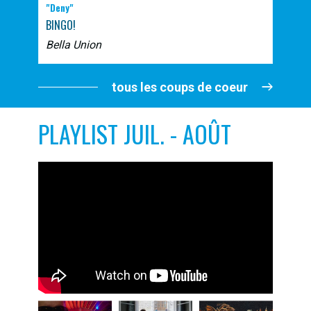
"Deny"
BINGO!
Bella Union
tous les coups de coeur
PLAYLIST JUIL. - AOÛT