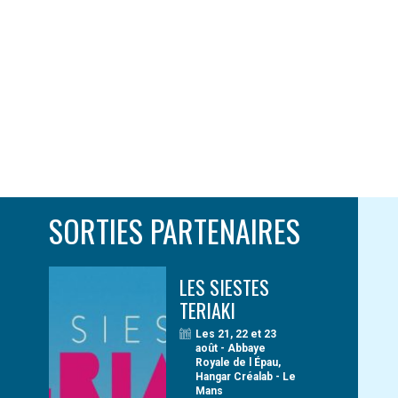
SORTIES PARTENAIRES
LES SIESTES
TERIAKI
Les 21, 22 et 23
août - Abbaye
Royale de l Épau,
Hangar Créalab - Le
Mans