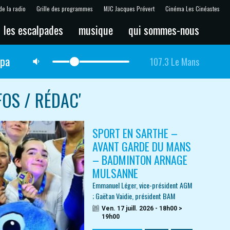
de la radio
Grille des programmes
MJC Jacques Prévert
Cinéma Les Cinéastes
les escalpades
musique
qui sommes-nous
lpa
107.3 Le Mans
FOS / RÉDAC'
SPORT EN SARTHE –
AVANT GARDE DU MANS
– BADMINTON ARNAGE
MULSANNE
Emmanuel Léger, vice-président AGM
; Gaëtan Vaidie, président BAM
Ven. 17 juill. 2026 - 18h00 >
19h00