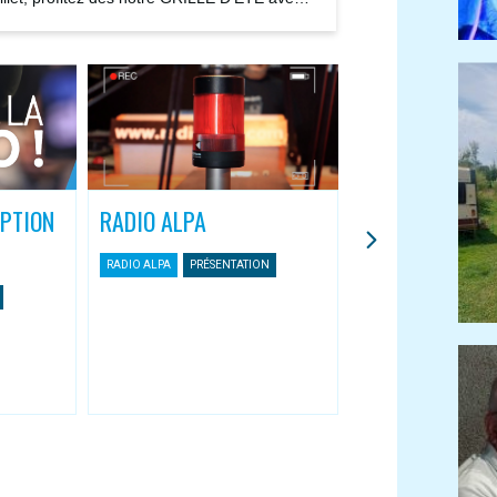
ions...
IPTION
RADIO ALPA
L’APPLI MOBIL
ASSOCIATIVES
RADIO ALPA
PRÉSENTATION
Une nouvelle façon 
Radio Alpa
RADIO ALPA
APPLI