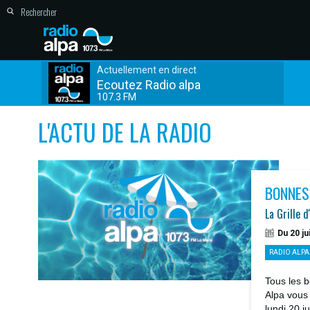
Actuellement en direct
Ecoutez Radio alpa
107.3 FM
L'ACTU DE LA RADIO
BONNES
La Grille d
Du 20 ju
RADIO ALPA
Tous les b
Alpa vous
lundi 20 j