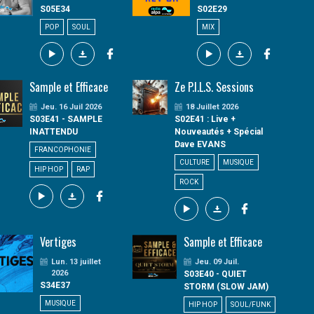
S05E34
S02E29
POP
SOUL
MIX
Sample et Efficace
Ze P.I.L.S. Sessions
Jeu. 16 Juil 2026
18 Juillet 2026
S03E41 - SAMPLE
S02E41 : Live +
INATTENDU
Nouveautés + Spécial
Dave EVANS
FRANCOPHONIE
CULTURE
MUSIQUE
HIP HOP
RAP
ROCK
Vertiges
Sample et Efficace
Lun. 13 juillet
Jeu. 09 Juil.
2026
S03E40 - QUIET
S34E37
STORM (SLOW JAM)
MUSIQUE
HIP HOP
SOUL/FUNK