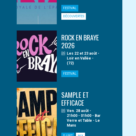
FESTIVAL
DÉCOUVERTES
ROCK EN BRAYE
2026
Les 22 et 23 août -
Loir en Vallée -
(72)
FESTIVAL
SAMPLE ET
EFFICACE
Ven. 28 août -
21h00 - 01h00 - Bar
Verre et Table - Le
Mans
DJ SET
MIX