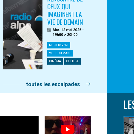
CEUX QUI
IMAGINENT LA
VIE DE DEMAIN
Mar. 12 mai 2026 -
19h00 > 20h00
MJC PRÉVERT
VILLE DU MANS
CINÉMA
CULTURE
toutes les escalpades
LE