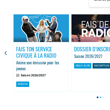
la rediffus
FAIS TON SERVICE
DOSSIER D’INSCR
CIVIQUE À LA RADIO
Saison 2026/2027
r
Anime une émission pour les
RADIO ALPA
INSCRIPTION
jeunes
Saison 2026/2027
MISSION
1
2