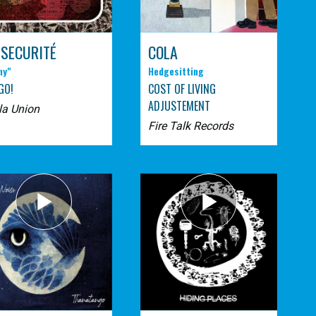
 SECURITÉ
COLA
ny"
Hedgesitting
GO!
COST OF LIVING
ADJUSTEMENT
la Union
Fire Talk Records