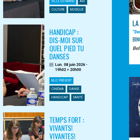
VILLE DU MANS
ART
CULTURE
MUSIQUE
LA
HANDICAP :
"De
DIS-MOI SUR
BIN
QUEL PIED TU
Bel
DANSES
Lun. 08 juin 2026 -
19h02 > 20h00
MJC PRÉVERT
CINÉMA
DANSE
HANDICAP
SANTÉ
TEMPS FORT :
VIVANTS!
VIVANTES!