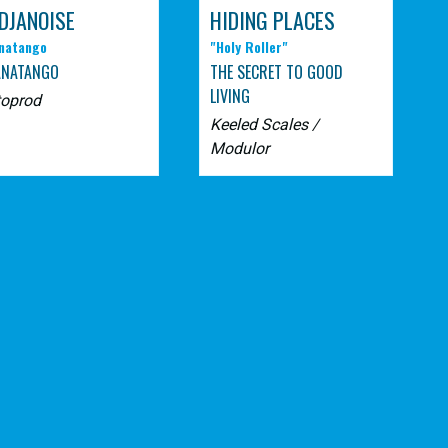
DJANOISE
HIDING PLACES
natango
"Holy Roller"
ANATANGO
THE SECRET TO GOOD
LIVING
toprod
Keeled Scales /
Modulor