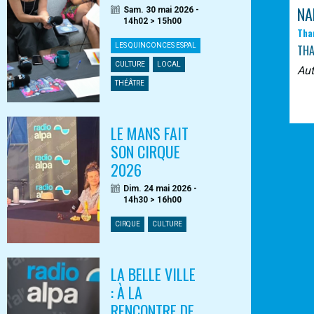
NA
Sam. 30 mai 2026 -
14h02 > 15h00
Tha
LES QUINCONCES ESPAL
TH
CULTURE
LOCAL
Au
THÉÂTRE
LE MANS FAIT
SON CIRQUE
2026
Dim. 24 mai 2026 -
14h30 > 16h00
CIRQUE
CULTURE
LA BELLE VILLE
: À LA
RENCONTRE DE