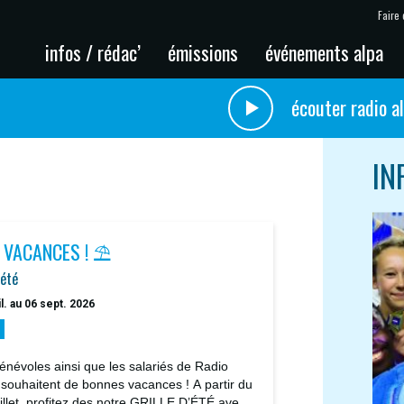
Faire 
infos / rédac’
émissions
événements alpa
écouter radio a
IN
 VACANCES ! ⛱️
'été
il. au 06 sept. 2026
énévoles ainsi que les salariés de Radio
 souhaitent de bonnes vacances ! A partir du
uillet, profitez des notre GRILLE D’ÉTÉ avec