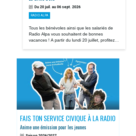
Du 20 juil. au 06 sept. 2026
RADIO ALPA
Tous les bénévoles ainsi que les salariés de
Radio Alpa vous souhaitent de bonnes
vacances ! A partir du lundi 20 juillet, profitez
des notre GRILLE D’ÉTÉ avec la rediffusions...
S
FAIS TON SERVICE CIVIQUE À LA RADIO
DOS
Anime une émission pour les jeunes
Sais
Saison 2026/2027