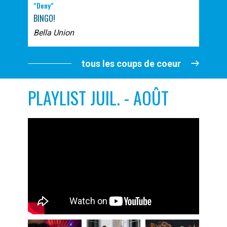
"Deny"
BINGO!
Bella Union
tous les coups de coeur
PLAYLIST JUIL. - AOÛT