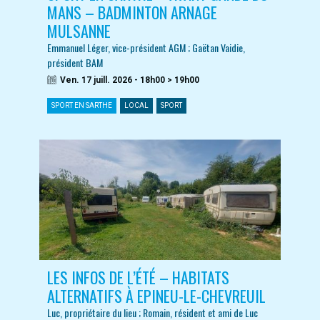
MANS – BADMINTON ARNAGE
MULSANNE
Emmanuel Léger, vice-président AGM ; Gaëtan Vaidie,
président BAM
Ven. 17 juill. 2026 - 18h00 > 19h00
SPORT EN SARTHE
LOCAL
SPORT
LES INFOS DE L’ÉTÉ – HABITATS
ALTERNATIFS À EPINEU-LE-CHEVREUIL
Luc, propriétaire du lieu ; Romain, résident et ami de Luc