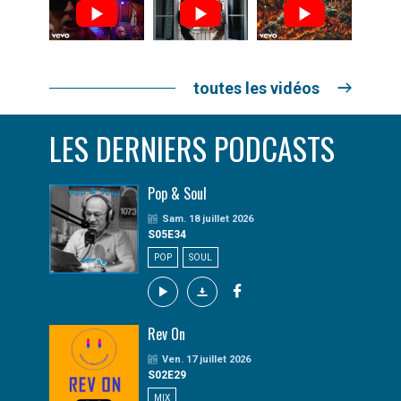
toutes les vidéos
LES DERNIERS PODCASTS
Pop & Soul
Sam. 18 juillet 2026
S05E34
POP
SOUL
Rev On
Ven. 17 juillet 2026
S02E29
MIX