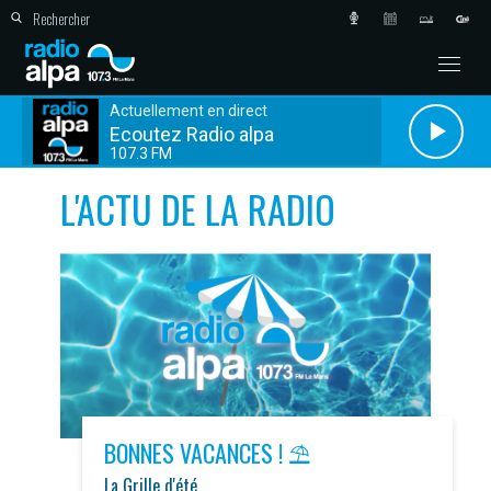
Actuellement en direct
Ecoutez Radio alpa
107.3 FM
L'ACTU DE LA RADIO
BONNES VACANCES ! ⛱️
La Grille d'été