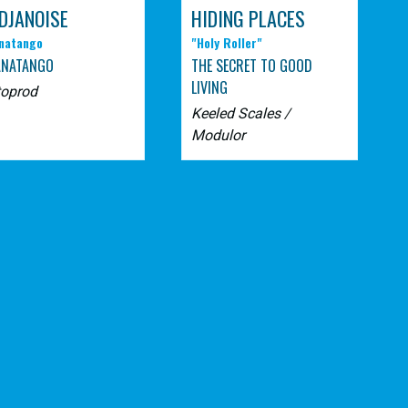
DJANOISE
HIDING PLACES
natango
"Holy Roller"
ANATANGO
THE SECRET TO GOOD
LIVING
toprod
Keeled Scales /
Modulor