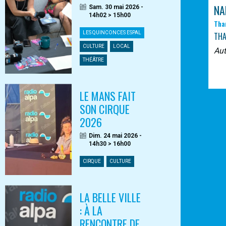
NA
Sam. 30 mai 2026 -
14h02 > 15h00
Tha
LES QUINCONCES ESPAL
TH
CULTURE
LOCAL
Au
THÉÂTRE
LE MANS FAIT
SON CIRQUE
2026
Dim. 24 mai 2026 -
14h30 > 16h00
CIRQUE
CULTURE
LA BELLE VILLE
: À LA
RENCONTRE DE