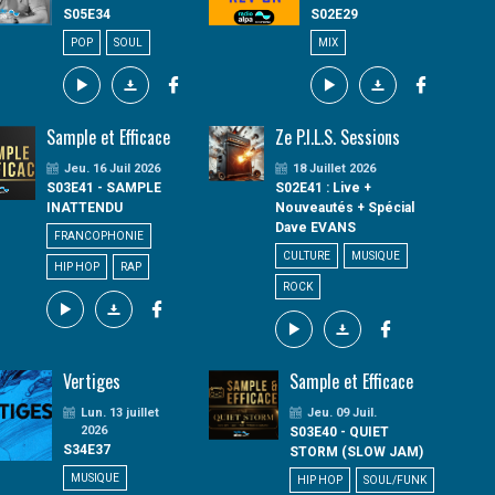
S05E34
S02E29
POP
SOUL
MIX
Sample et Efficace
Ze P.I.L.S. Sessions
Jeu. 16 Juil 2026
18 Juillet 2026
S03E41 - SAMPLE
S02E41 : Live +
INATTENDU
Nouveautés + Spécial
Dave EVANS
FRANCOPHONIE
CULTURE
MUSIQUE
HIP HOP
RAP
ROCK
Vertiges
Sample et Efficace
Lun. 13 juillet
Jeu. 09 Juil.
2026
S03E40 - QUIET
S34E37
STORM (SLOW JAM)
MUSIQUE
HIP HOP
SOUL/FUNK