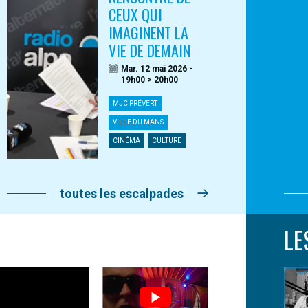
CEUX QUI
IMAGINENT LA
VIE DE DEMAIN
Mar. 12 mai 2026 -
19h00 > 20h00
MJC PRÉVERT
VILLE DU MANS
CINÉMA
CULTURE
toutes les escalpades
LE