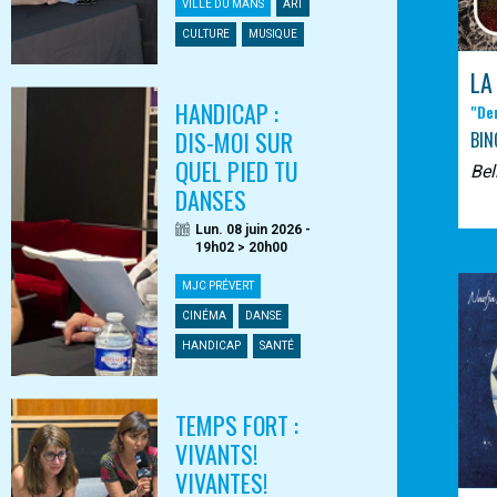
VILLE DU MANS
ART
CULTURE
MUSIQUE
LA
HANDICAP :
"De
DIS-MOI SUR
BIN
QUEL PIED TU
Bel
DANSES
Lun. 08 juin 2026 -
19h02 > 20h00
MJC PRÉVERT
CINÉMA
DANSE
HANDICAP
SANTÉ
TEMPS FORT :
VIVANTS!
VIVANTES!