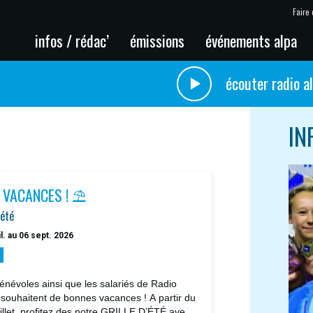
Faire 
infos / rédac’
émissions
événements alpa
écouter radio a
IN
 VACANCES ! ⛱️
'été
il. au 06 sept. 2026
énévoles ainsi que les salariés de Radio
 souhaitent de bonnes vacances ! A partir du
uillet, profitez des notre GRILLE D’ÉTÉ avec