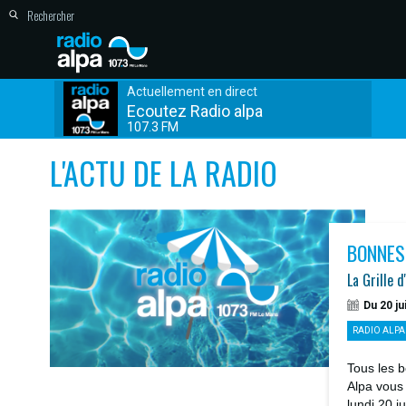
Actuellement en direct
Ecoutez Radio alpa
107.3 FM
L'ACTU DE LA RADIO
BONNES
La Grille d
Du 20 ju
RADIO ALPA
Tous les b
Alpa vous
lundi 20 j