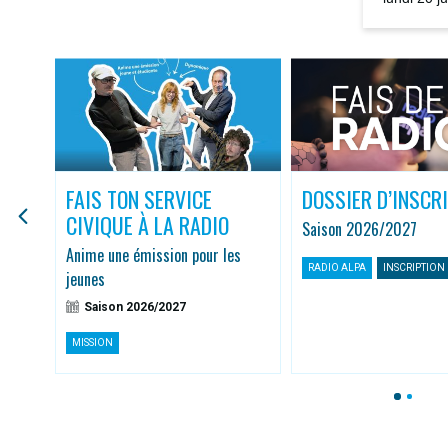
la rediffus
FAIS TON SERVICE
DOSSIER D’INSCR
CIVIQUE À LA RADIO
Saison 2026/2027
r
Anime une émission pour les
RADIO ALPA
INSCRIPTION
jeunes
Saison 2026/2027
MISSION
1
2