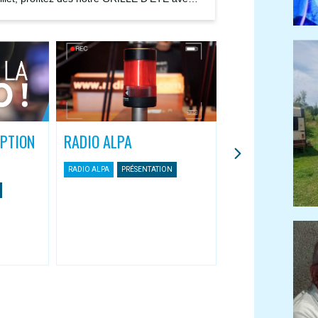
ions...
IPTION
RADIO ALPA
L’APPLI MOBIL
ASSOCIATIVES
RADIO ALPA
PRÉSENTATION
Une nouvelle façon 
Radio Alpa
RADIO ALPA
APPLI