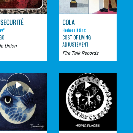
 SECURITÉ
COLA
ny"
Hedgesitting
GO!
COST OF LIVING
ADJUSTEMENT
la Union
Fire Talk Records