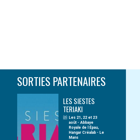
SORTIES PARTENAIRES
LES SIESTES
TERIAKI
Les 21, 22 et 23
août - Abbaye
Royale de l Épau,
Hangar Créalab - Le
Mans