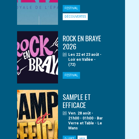
FESTIVAL
DÉCOUVERTES
ROCK EN BRAYE
2026
Les 22 et 23 août -
Loir en Vallée -
(72)
FESTIVAL
SAMPLE ET
EFFICACE
Ven. 28 août -
21h00 - 01h00 - Bar
Verre et Table - Le
Mans
DJ SET
MIX