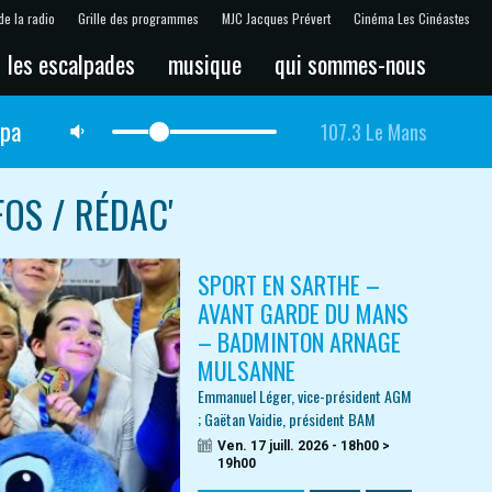
de la radio
Grille des programmes
MJC Jacques Prévert
Cinéma Les Cinéastes
les escalpades
musique
qui sommes-nous
lpa
107.3 Le Mans
FOS / RÉDAC'
SPORT EN SARTHE –
AVANT GARDE DU MANS
– BADMINTON ARNAGE
MULSANNE
Emmanuel Léger, vice-président AGM
; Gaëtan Vaidie, président BAM
Ven. 17 juill. 2026 - 18h00 >
19h00