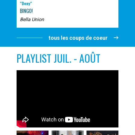
"Deny"
BINGO!
Bella Union
tous les coups de coeur
PLAYLIST JUIL. - AOÛT