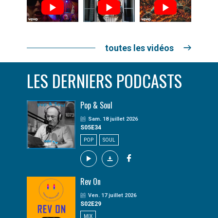
toutes les vidéos
LES DERNIERS PODCASTS
Pop & Soul
Sam. 18 juillet 2026
S05E34
POP
SOUL
Rev On
Ven. 17 juillet 2026
S02E29
MIX