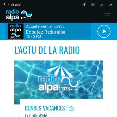
Actuellement en direct
Ecoutez Radio alpa
107.3 FM
L'ACTU DE LA RADIO
BONNES VACANCES ! ⛱️
La Grille d'été