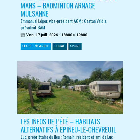
MANS – BADMINTON ARNAGE
MULSANNE
Emmanuel Léger, vice-président AGM ; Gaëtan Vaidie,
président BAM
Ven. 17 juill. 2026 - 18h00 > 19h00
SPORT EN SARTHE
LOCAL
SPORT
LES INFOS DE L’ÉTÉ – HABITATS
ALTERNATIFS À EPINEU-LE-CHEVREUIL
Luc, propriétaire du lieu ; Romain, résident et ami de Luc