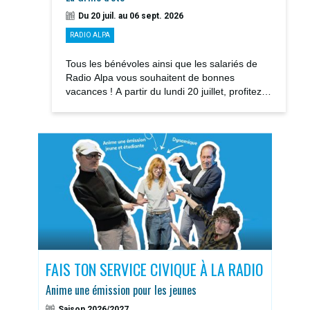
Du 20 juil. au 06 sept. 2026
RADIO ALPA
Tous les bénévoles ainsi que les salariés de
Radio Alpa vous souhaitent de bonnes
vacances ! A partir du lundi 20 juillet, profitez
des notre GRILLE D’ÉTÉ avec la rediffusions...
S
FAIS TON SERVICE CIVIQUE À LA RADIO
DOS
Anime une émission pour les jeunes
Sais
Saison 2026/2027