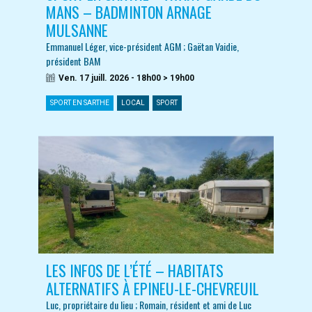
MANS – BADMINTON ARNAGE
MULSANNE
Emmanuel Léger, vice-président AGM ; Gaëtan Vaidie,
président BAM
Ven. 17 juill. 2026 - 18h00 > 19h00
SPORT EN SARTHE
LOCAL
SPORT
LES INFOS DE L’ÉTÉ – HABITATS
ALTERNATIFS À EPINEU-LE-CHEVREUIL
Luc, propriétaire du lieu ; Romain, résident et ami de Luc