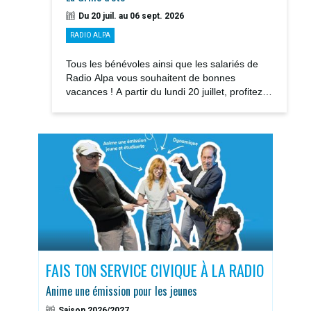
Du 20 juil. au 06 sept. 2026
RADIO ALPA
Tous les bénévoles ainsi que les salariés de
Radio Alpa vous souhaitent de bonnes
vacances ! A partir du lundi 20 juillet, profitez
des notre GRILLE D’ÉTÉ avec la rediffusions...
S
FAIS TON SERVICE CIVIQUE À LA RADIO
DOS
Anime une émission pour les jeunes
Sais
Saison 2026/2027