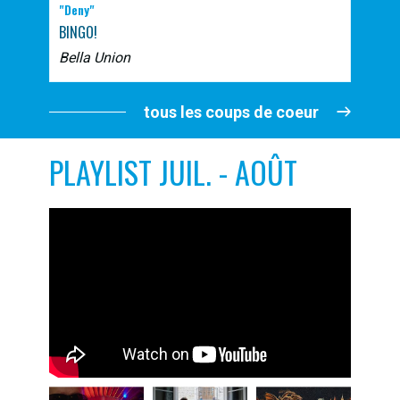
"Deny"
BINGO!
Bella Union
tous les coups de coeur
PLAYLIST JUIL. - AOÛT