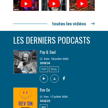
toutes les vidéos
LES DERNIERS PODCASTS
Pop & Soul
Sam. 18 juillet 2026
S05E34
POP
SOUL
Rev On
Ven. 17 juillet 2026
S02E29
MIX