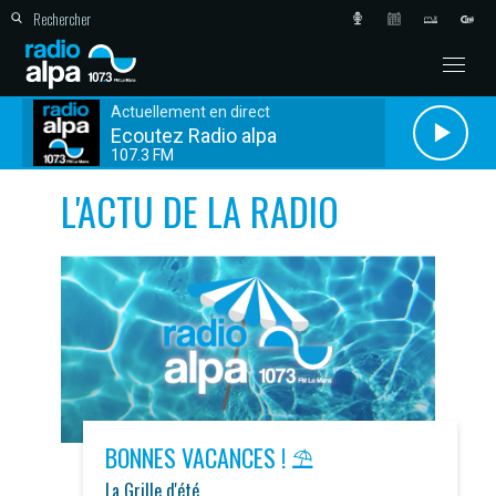
Actuellement en direct
Ecoutez Radio alpa
107.3 FM
L'ACTU DE LA RADIO
BONNES VACANCES ! ⛱️
La Grille d'été