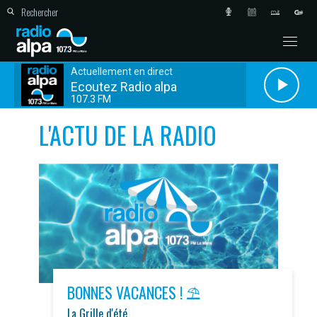
Actuellement en direct
Ecoutez Radio alpa
107.3 FM
L'ACTU DE LA RADIO
BONNES VACANCES ! ⛱️
La Grille d'été