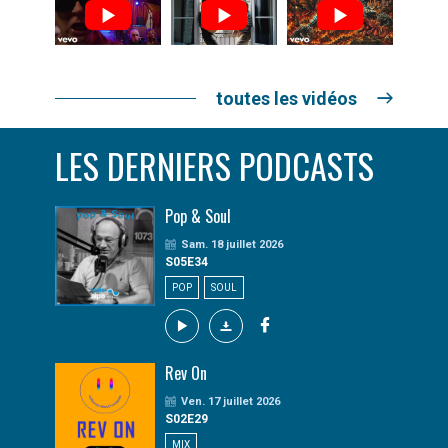
toutes les vidéos
LES DERNIERS PODCASTS
Pop & Soul
Sam. 18 juillet 2026
S05E34
POP
SOUL
Rev On
Ven. 17 juillet 2026
S02E29
MIX