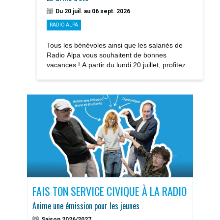
Du 20 juil. au 06 sept. 2026
RADIO ALPA
Tous les bénévoles ainsi que les salariés de
Radio Alpa vous souhaitent de bonnes
vacances ! A partir du lundi 20 juillet, profitez
des notre GRILLE D’ÉTÉ avec la rediffusions...
S
FAIS TON SERVICE CIVIQUE À LA RADIO
DOS
Anime une émission pour les jeunes
Sais
Saison 2026/2027