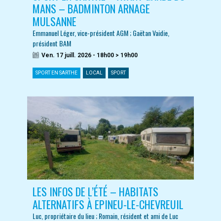
MANS – BADMINTON ARNAGE
MULSANNE
Emmanuel Léger, vice-président AGM ; Gaëtan Vaidie,
président BAM
Ven. 17 juill. 2026 - 18h00 > 19h00
SPORT EN SARTHE
LOCAL
SPORT
LES INFOS DE L’ÉTÉ – HABITATS
ALTERNATIFS À EPINEU-LE-CHEVREUIL
Luc, propriétaire du lieu ; Romain, résident et ami de Luc