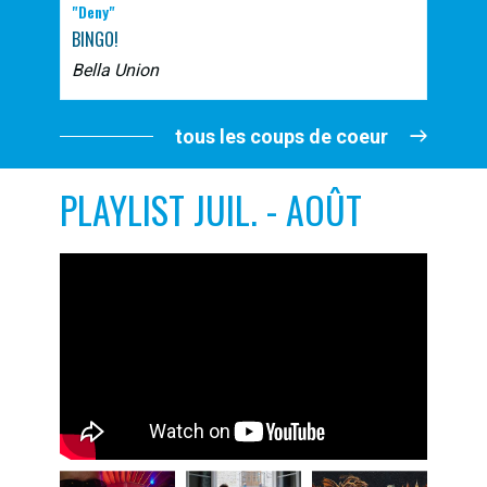
"Deny"
BINGO!
Bella Union
tous les coups de coeur
PLAYLIST JUIL. - AOÛT