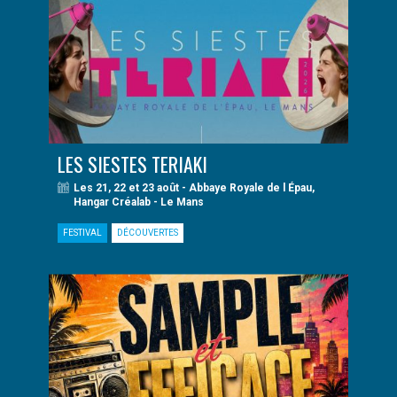
LES SIESTES TERIAKI
Les 21, 22 et 23 août - Abbaye Royale de l Épau,
Hangar Créalab - Le Mans
FESTIVAL
DÉCOUVERTES