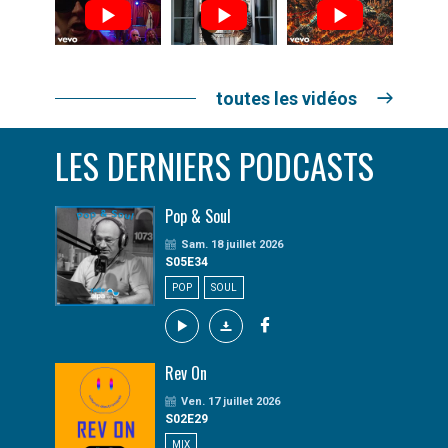
toutes les vidéos
LES DERNIERS PODCASTS
Pop & Soul
Sam. 18 juillet 2026
S05E34
POP
SOUL
Rev On
Ven. 17 juillet 2026
S02E29
MIX