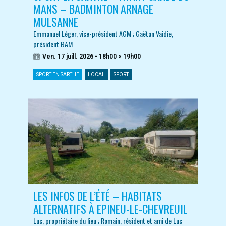
MANS – BADMINTON ARNAGE
MULSANNE
Emmanuel Léger, vice-président AGM ; Gaëtan Vaidie,
président BAM
Ven. 17 juill. 2026 - 18h00 > 19h00
SPORT EN SARTHE
LOCAL
SPORT
LES INFOS DE L’ÉTÉ – HABITATS
ALTERNATIFS À EPINEU-LE-CHEVREUIL
Luc, propriétaire du lieu ; Romain, résident et ami de Luc