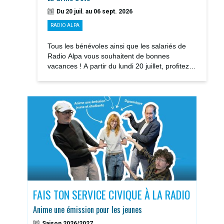
Du 20 juil. au 06 sept. 2026
RADIO ALPA
Tous les bénévoles ainsi que les salariés de
Radio Alpa vous souhaitent de bonnes
vacances ! A partir du lundi 20 juillet, profitez
des notre GRILLE D’ÉTÉ avec la rediffusions...
S
FAIS TON SERVICE CIVIQUE À LA RADIO
DOS
Anime une émission pour les jeunes
Sais
Saison 2026/2027