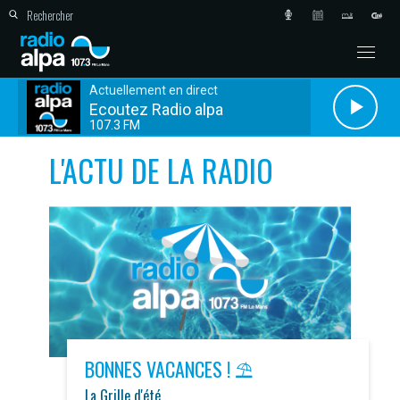
Actuellement en direct
Ecoutez Radio alpa
107.3 FM
L'ACTU DE LA RADIO
BONNES VACANCES ! ⛱️
La Grille d'été