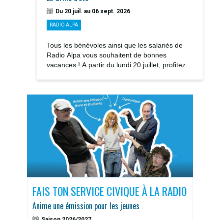
Du 20 juil. au 06 sept. 2026
RADIO ALPA
Tous les bénévoles ainsi que les salariés de
Radio Alpa vous souhaitent de bonnes
vacances ! A partir du lundi 20 juillet, profitez
des notre GRILLE D’ÉTÉ avec la rediffusions...
S
FAIS TON SERVICE CIVIQUE À LA RADIO
DOS
Anime une émission pour les jeunes
Sais
Saison 2026/2027