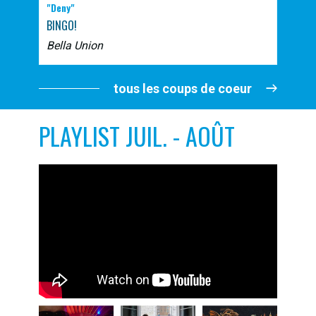
"Deny"
BINGO!
Bella Union
tous les coups de coeur
PLAYLIST JUIL. - AOÛT