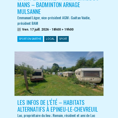
MANS – BADMINTON ARNAGE
MULSANNE
Emmanuel Léger, vice-président AGM ; Gaëtan Vaidie,
président BAM
Ven. 17 juill. 2026 - 18h00 > 19h00
SPORT EN SARTHE
LOCAL
SPORT
LES INFOS DE L’ÉTÉ – HABITATS
ALTERNATIFS À EPINEU-LE-CHEVREUIL
Luc, propriétaire du lieu ; Romain, résident et ami de Luc