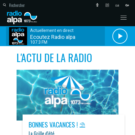
Actuellement en direct
Ecoutez Radio alpa
107.3 FM
L'ACTU DE LA RADIO
BONNES VACANCES ! ⛱️
La Grille d'été