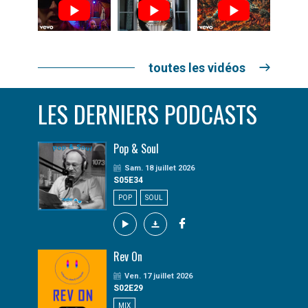
toutes les vidéos
LES DERNIERS PODCASTS
Pop & Soul
Sam. 18 juillet 2026
S05E34
POP
SOUL
Rev On
Ven. 17 juillet 2026
S02E29
MIX