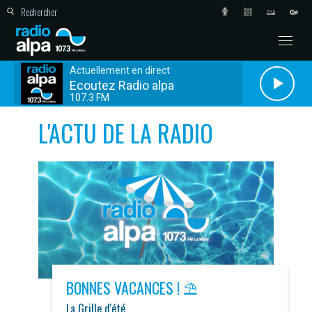
Actuellement en direct
Ecoutez Radio alpa
107.3 FM
L'ACTU DE LA RADIO
BONNES VACANCES ! ⛱️
La Grille d'été