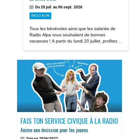
Du 20 juil. au 06 sept. 2026
RADIO ALPA
Tous les bénévoles ainsi que les salariés de
Radio Alpa vous souhaitent de bonnes
vacances ! A partir du lundi 20 juillet, profitez
des notre GRILLE D’ÉTÉ avec la rediffusions...
S
FAIS TON SERVICE CIVIQUE À LA RADIO
DOS
Anime une émission pour les jeunes
Sais
Saison 2026/2027