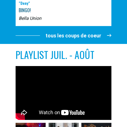
"Deny"
BINGO!
Bella Union
tous les coups de coeur
PLAYLIST JUIL. - AOÛT