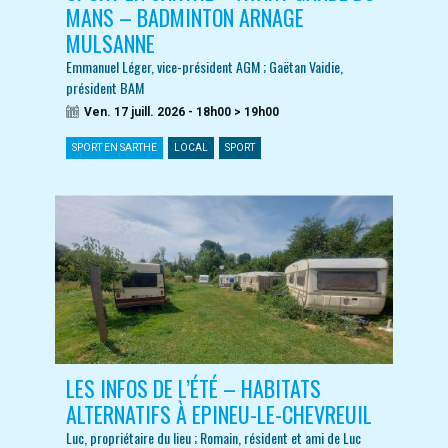
MANS – BADMINTON ARNAGE
MULSANNE
Emmanuel Léger, vice-président AGM ; Gaëtan Vaidie,
président BAM
Ven. 17 juill. 2026 - 18h00 > 19h00
SPORT EN SARTHE
LOCAL
SPORT
LES INFOS DE L’ÉTÉ – HABITATS
ALTERNATIFS À EPINEU-LE-CHEVREUIL
Luc, propriétaire du lieu ; Romain, résident et ami de Luc