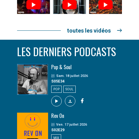
toutes les vidéos
LES DERNIERS PODCASTS
Pop & Soul
Sam. 18 juillet 2026
S05E34
POP
SOUL
Rev On
Ven. 17 juillet 2026
S02E29
MIX