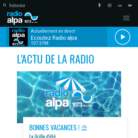
Actuellement en direct
Ecoutez Radio alpa
107.3 FM
L'ACTU DE LA RADIO
BONNES VACANCES ! ⛱️
La Grille d'été