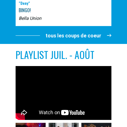
"Deny"
BINGO!
Bella Union
tous les coups de coeur
PLAYLIST JUIL. - AOÛT