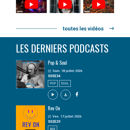
toutes les vidéos
LES DERNIERS PODCASTS
Pop & Soul
Sam. 18 juillet 2026
S05E34
POP
SOUL
Rev On
Ven. 17 juillet 2026
S02E29
MIX