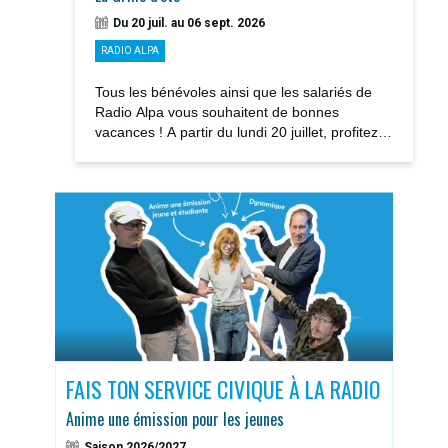
Du 20 juil. au 06 sept. 2026
RADIO ALPA
Tous les bénévoles ainsi que les salariés de
Radio Alpa vous souhaitent de bonnes
vacances ! A partir du lundi 20 juillet, profitez
des notre GRILLE D’ÉTÉ avec la rediffusions...
S
FAIS TON SERVICE CIVIQUE À LA RADIO
DOS
Anime une émission pour les jeunes
Sais
Saison 2026/2027