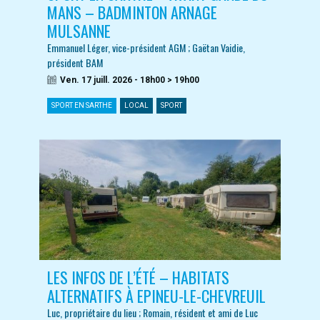
MANS – BADMINTON ARNAGE
MULSANNE
Emmanuel Léger, vice-président AGM ; Gaëtan Vaidie,
président BAM
Ven. 17 juill. 2026 - 18h00 > 19h00
SPORT EN SARTHE
LOCAL
SPORT
LES INFOS DE L’ÉTÉ – HABITATS
ALTERNATIFS À EPINEU-LE-CHEVREUIL
Luc, propriétaire du lieu ; Romain, résident et ami de Luc