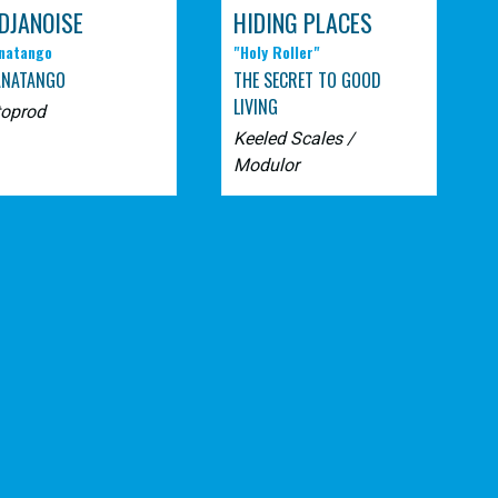
DJANOISE
HIDING PLACES
natango
"Holy Roller"
ANATANGO
THE SECRET TO GOOD
LIVING
toprod
Keeled Scales /
Modulor