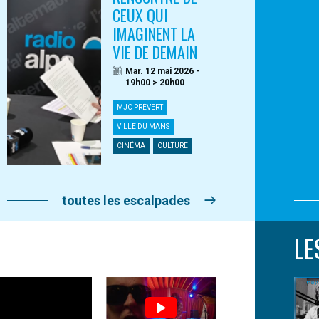
CEUX QUI
IMAGINENT LA
VIE DE DEMAIN
Mar. 12 mai 2026 -
19h00 > 20h00
MJC PRÉVERT
VILLE DU MANS
CINÉMA
CULTURE
toutes les escalpades
LE