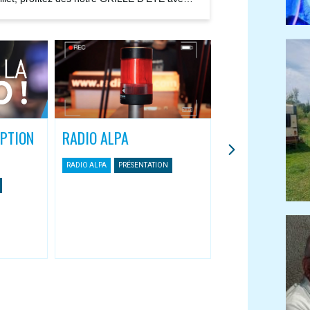
ions...
IPTION
RADIO ALPA
L’APPLI MOBIL
ASSOCIATIVES
RADIO ALPA
PRÉSENTATION
Une nouvelle façon 
Radio Alpa
RADIO ALPA
APPLI