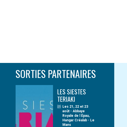
SORTIES PARTENAIRES
LES SIESTES
TERIAKI
Les 21, 22 et 23
août - Abbaye
Royale de l Épau,
Hangar Créalab - Le
Mans