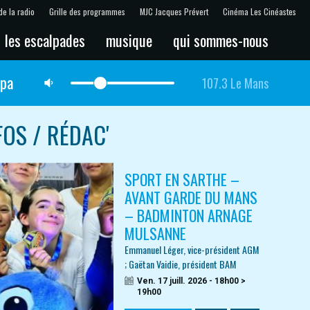
de la radio
Grille des programmes
MJC Jacques Prévert
Cinéma Les Cinéastes
les escalpades
musique
qui sommes-nous
lpa
107.3 Le Mans
FOS / RÉDAC'
SPORT EN SARTHE –
AVANT GARDE DU MANS
– BADMINTON ARNAGE
MULSANNE
Emmanuel Léger, vice-président AGM
; Gaëtan Vaidie, président BAM
Ven. 17 juill. 2026 - 18h00 >
19h00