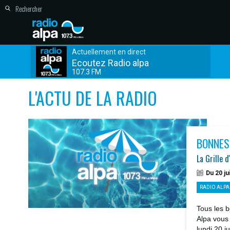
Actuellement en direct
Ecoutez Radio alpa
107.3 FM
L'ACTU DE LA RADIO
BONNES
La Grille d
Du 20 ju
RADIO ALPA
Tous les b
Alpa vous
lundi 20 j