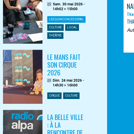
NA
Sam. 30 mai 2026 -
14h02 > 15h00
Tha
LES QUINCONCES ESPAL
TH
CULTURE
LOCAL
Au
THÉÂTRE
LE MANS FAIT
SON CIRQUE
2026
Dim. 24 mai 2026 -
14h30 > 16h00
CIRQUE
CULTURE
LA BELLE VILLE
: À LA
RENCONTRE DE