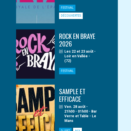
FESTIVAL
DÉCOUVERTES
ROCK EN BRAYE
2026
Les 22 et 23 août -
Loir en Vallée -
(72)
FESTIVAL
SAMPLE ET
EFFICACE
Ven. 28 août -
21h00 - 01h00 - Bar
Verre et Table - Le
Mans
DJ SET
MIX