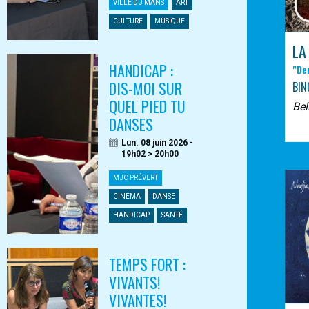
VILLE DU MANS
ART
CULTURE
MUSIQUE
LA
HANDICAP :
"De
DIS-MOI SUR
BIN
QUEL PIED TU
Bel
DANSES
Lun. 08 juin 2026 -
19h02 > 20h00
MJC PRÉVERT
CINÉMA
DANSE
HANDICAP
SANTÉ
TEMPS FORT :
VIVANTS!
VIVANTES!