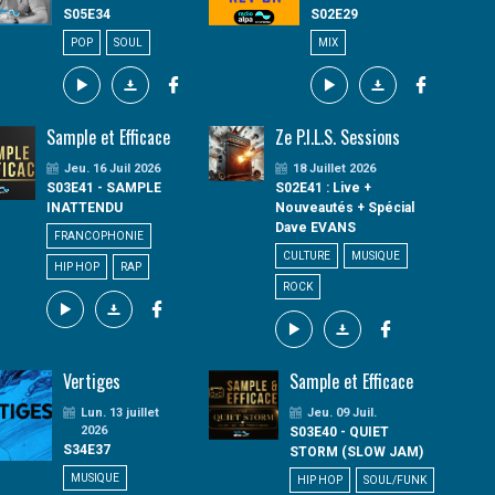
S05E34
S02E29
POP
SOUL
MIX
Sample et Efficace
Ze P.I.L.S. Sessions
Jeu. 16 Juil 2026
18 Juillet 2026
S03E41 - SAMPLE
S02E41 : Live +
INATTENDU
Nouveautés + Spécial
Dave EVANS
FRANCOPHONIE
CULTURE
MUSIQUE
HIP HOP
RAP
ROCK
Vertiges
Sample et Efficace
Lun. 13 juillet
Jeu. 09 Juil.
2026
S03E40 - QUIET
S34E37
STORM (SLOW JAM)
MUSIQUE
HIP HOP
SOUL/FUNK