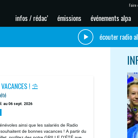
Faire 
infos / rédac’
émissions
événements alpa
écouter radio a
IN
 VACANCES ! ⛱️
'été
il. au 06 sept. 2026
énévoles ainsi que les salariés de Radio
 souhaitent de bonnes vacances ! A partir du
uillet, profitez des notre GRILLE D’ÉTÉ avec