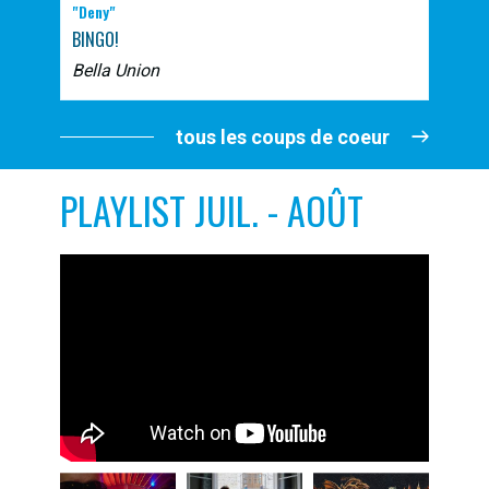
"Deny"
BINGO!
Bella Union
tous les coups de coeur
PLAYLIST JUIL. - AOÛT