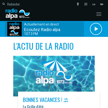
Actuellement en direct
Ecoutez Radio alpa
107.3 FM
L'ACTU DE LA RADIO
BONNES VACANCES ! ⛱️
La Grille d'été