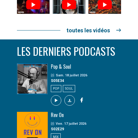
toutes les vidéos
LES DERNIERS PODCASTS
Pop & Soul
Sam. 18 juillet 2026
S05E34
POP
SOUL
Rev On
Ven. 17 juillet 2026
S02E29
MIX