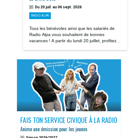
Du 20 juil. au 06 sept. 2026
RADIO ALPA
Tous les bénévoles ainsi que les salariés de
Radio Alpa vous souhaitent de bonnes
vacances ! A partir du lundi 20 juillet, profitez
des notre GRILLE D’ÉTÉ avec la rediffusions...
S
FAIS TON SERVICE CIVIQUE À LA RADIO
DOS
Anime une émission pour les jeunes
Sais
Saison 2026/2027