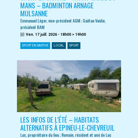
MANS – BADMINTON ARNAGE
MULSANNE
Emmanuel Léger, vice-président AGM ; Gaëtan Vaidie,
président BAM
Ven. 17 juill. 2026 - 18h00 > 19h00
SPORT EN SARTHE
LOCAL
SPORT
LES INFOS DE L’ÉTÉ – HABITATS
ALTERNATIFS À EPINEU-LE-CHEVREUIL
Luc, propriétaire du lieu ; Romain, résident et ami de Luc