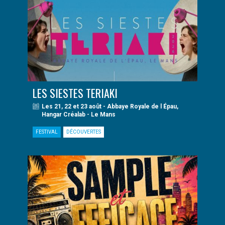
LES SIESTES TERIAKI
Les 21, 22 et 23 août - Abbaye Royale de l Épau,
Hangar Créalab - Le Mans
FESTIVAL
DÉCOUVERTES