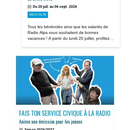
Du 20 juil. au 06 sept. 2026
RADIO ALPA
Tous les bénévoles ainsi que les salariés de
Radio Alpa vous souhaitent de bonnes
vacances ! A partir du lundi 20 juillet, profitez
des notre GRILLE D’ÉTÉ avec la rediffusions...
S
FAIS TON SERVICE CIVIQUE À LA RADIO
DOS
Anime une émission pour les jeunes
Sais
Saison 2026/2027