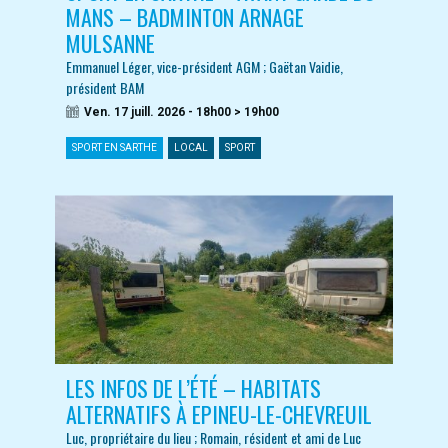
MANS – BADMINTON ARNAGE
MULSANNE
Emmanuel Léger, vice-président AGM ; Gaëtan Vaidie,
président BAM
Ven. 17 juill. 2026 - 18h00 > 19h00
SPORT EN SARTHE
LOCAL
SPORT
LES INFOS DE L’ÉTÉ – HABITATS
ALTERNATIFS À EPINEU-LE-CHEVREUIL
Luc, propriétaire du lieu ; Romain, résident et ami de Luc