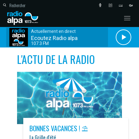
Actuellement en direct
Ecoutez Radio alpa
107.3 FM
L'ACTU DE LA RADIO
BONNES VACANCES ! ⛱️
La Grille d'été