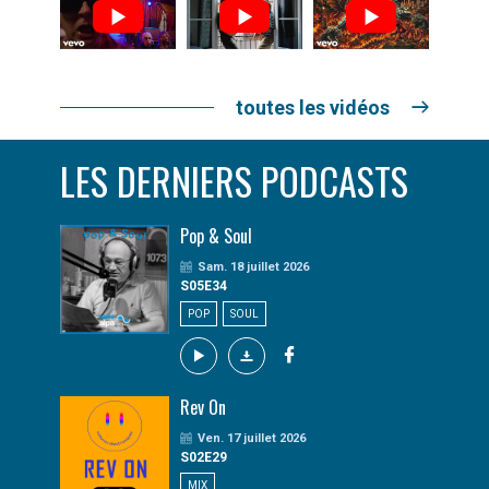
toutes les vidéos
LES DERNIERS PODCASTS
Pop & Soul
Sam. 18 juillet 2026
S05E34
POP
SOUL
Rev On
Ven. 17 juillet 2026
S02E29
MIX