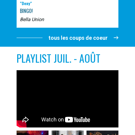
"Deny"
BINGO!
Bella Union
tous les coups de coeur
PLAYLIST JUIL. - AOÛT