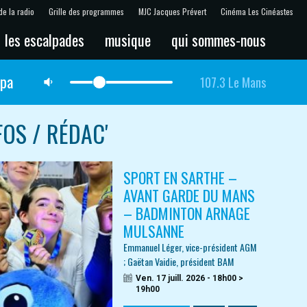
de la radio
Grille des programmes
MJC Jacques Prévert
Cinéma Les Cinéastes
les escalpades
musique
qui sommes-nous
lpa
107.3 Le Mans
FOS / RÉDAC'
SPORT EN SARTHE –
AVANT GARDE DU MANS
– BADMINTON ARNAGE
MULSANNE
Emmanuel Léger, vice-président AGM
; Gaëtan Vaidie, président BAM
Ven. 17 juill. 2026 - 18h00 >
19h00