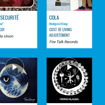
 SECURITÉ
COLA
ny"
Hedgesitting
GO!
COST OF LIVING
ADJUSTEMENT
la Union
Fire Talk Records