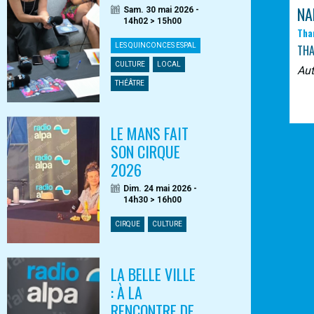
NA
Sam. 30 mai 2026 -
14h02 > 15h00
Tha
LES QUINCONCES ESPAL
TH
CULTURE
LOCAL
Au
THÉÂTRE
LE MANS FAIT
SON CIRQUE
2026
Dim. 24 mai 2026 -
14h30 > 16h00
CIRQUE
CULTURE
LA BELLE VILLE
: À LA
RENCONTRE DE