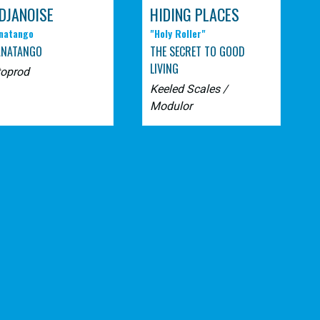
DJANOISE
HIDING PLACES
natango
"Holy Roller"
ANATANGO
THE SECRET TO GOOD
LIVING
toprod
Keeled Scales /
Modulor