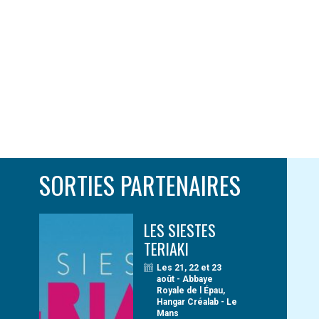
SORTIES PARTENAIRES
LES SIESTES
TERIAKI
Les 21, 22 et 23
août - Abbaye
Royale de l Épau,
Hangar Créalab - Le
Mans