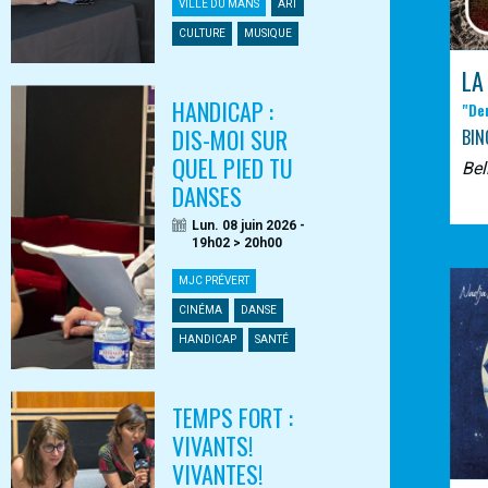
VILLE DU MANS
ART
CULTURE
MUSIQUE
LA
HANDICAP :
"De
DIS-MOI SUR
BIN
QUEL PIED TU
Bel
DANSES
Lun. 08 juin 2026 -
19h02 > 20h00
MJC PRÉVERT
CINÉMA
DANSE
HANDICAP
SANTÉ
TEMPS FORT :
VIVANTS!
VIVANTES!