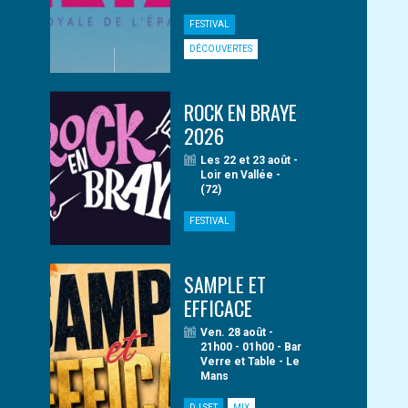
FESTIVAL
DÉCOUVERTES
ROCK EN BRAYE
2026
Les 22 et 23 août -
Loir en Vallée -
(72)
FESTIVAL
SAMPLE ET
EFFICACE
Ven. 28 août -
21h00 - 01h00 - Bar
Verre et Table - Le
Mans
DJ SET
MIX