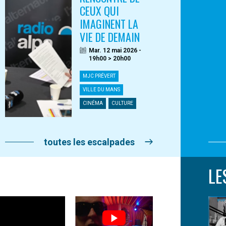
CEUX QUI
IMAGINENT LA
VIE DE DEMAIN
Mar. 12 mai 2026 -
19h00 > 20h00
MJC PRÉVERT
VILLE DU MANS
CINÉMA
CULTURE
toutes les escalpades
LE