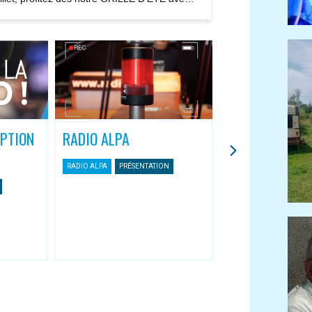
ions...
IPTION
RADIO ALPA
L’APPLI MOBIL
ASSOCIATIVES
RADIO ALPA
PRÉSENTATION
Une nouvelle façon 
Radio Alpa
RADIO ALPA
APPLI