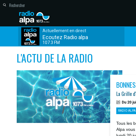
Actuellement en direct
Ecoutez Radio alpa
107.3 FM
L'ACTU DE LA RADIO
BONNES
La Grille d
Du 20 ju
RADIO ALPA
Tous les b
Alpa vous
lundi 20 j