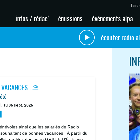
Faire 
infos / rédac’
émissions
événements alpa
écouter radio a
IN
 VACANCES ! ⛱️
'été
il. au 06 sept. 2026
énévoles ainsi que les salariés de Radio
 souhaitent de bonnes vacances ! A partir du
uillet, profitez des notre GRILLE D’ÉTÉ avec