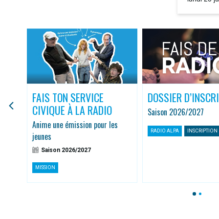
la rediffus
FAIS TON SERVICE
DOSSIER D’INSCR
CIVIQUE À LA RADIO
Saison 2026/2027
r
Anime une émission pour les
RADIO ALPA
INSCRIPTION
jeunes
Saison 2026/2027
MISSION
1
2