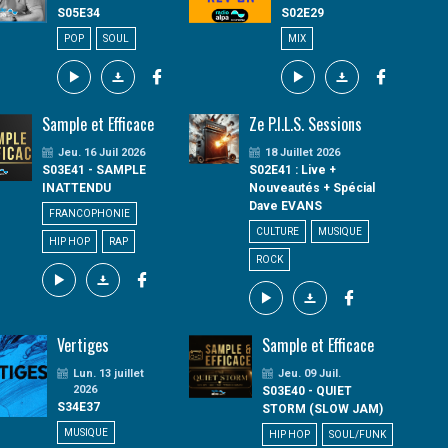
S05E34
S02E29
POP
SOUL
MIX
Sample et Efficace
Ze P.I.L.S. Sessions
Jeu. 16 Juil 2026
18 Juillet 2026
S03E41 - SAMPLE
S02E41 : Live +
INATTENDU
Nouveautés + Spécial
Dave EVANS
FRANCOPHONIE
CULTURE
MUSIQUE
HIP HOP
RAP
ROCK
Vertiges
Sample et Efficace
Lun. 13 juillet
Jeu. 09 Juil.
2026
S03E40 - QUIET
S34E37
STORM (SLOW JAM)
MUSIQUE
HIP HOP
SOUL/FUNK