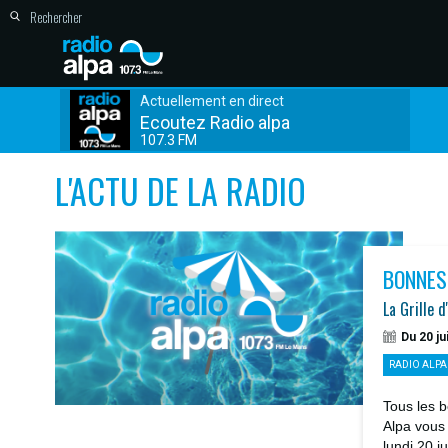
Actuellement en direct
Ecoutez Radio alpa
107.3 FM
L'ACTU DE LA RADIO
BONNES
La Grille d
Du 20 ju
RADIO ALPA
Tous les b
Alpa vous
lundi 20 j