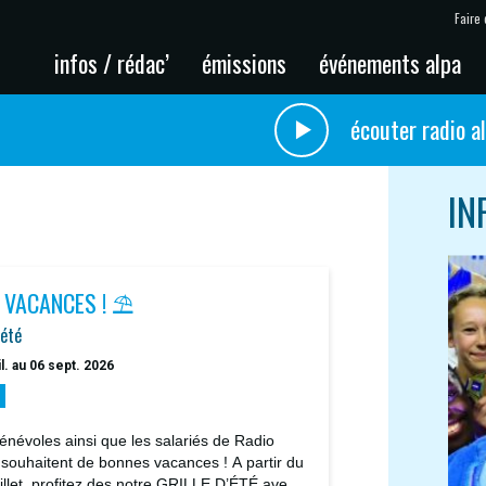
Faire 
infos / rédac’
émissions
événements alpa
écouter radio a
IN
 VACANCES ! ⛱️
'été
il. au 06 sept. 2026
énévoles ainsi que les salariés de Radio
 souhaitent de bonnes vacances ! A partir du
uillet, profitez des notre GRILLE D’ÉTÉ avec