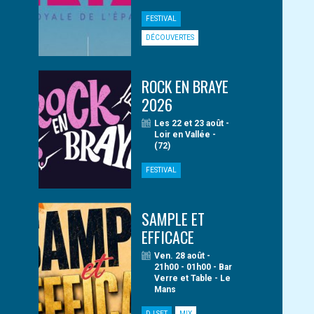
FESTIVAL
DÉCOUVERTES
ROCK EN BRAYE
2026
Les 22 et 23 août -
Loir en Vallée -
(72)
FESTIVAL
SAMPLE ET
EFFICACE
Ven. 28 août -
21h00 - 01h00 - Bar
Verre et Table - Le
Mans
DJ SET
MIX