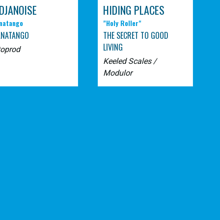
DJANOISE
HIDING PLACES
natango
"Holy Roller"
ANATANGO
THE SECRET TO GOOD
LIVING
toprod
Keeled Scales /
Modulor