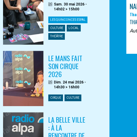
NA
Sam. 30 mai 2026 -
14h02 > 15h00
Tha
LES QUINCONCES ESPAL
TH
CULTURE
LOCAL
Au
THÉÂTRE
LE MANS FAIT
SON CIRQUE
2026
Dim. 24 mai 2026 -
14h30 > 16h00
CIRQUE
CULTURE
LA BELLE VILLE
: À LA
RENCONTRE DE