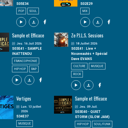
S05E34
S02E29
POP
SOUL
MIX
Sample et Efficace
Ze P.I.L.S. Sessions
Jeu. 16 Juil 2026
18 Juillet 2026
S03E41 - SAMPLE
S02E41 : Live +
INATTENDU
Nouveautés + Spécial
Dave EVANS
FRANCOPHONIE
CULTURE
MUSIQUE
HIP HOP
RAP
ROCK
Vertiges
Sample et Efficace
Lun. 13 juillet
Jeu. 09 Juil.
2026
S03E40 - QUIET
S34E37
STORM (SLOW JAM)
MUSIQUE
HIP HOP
SOUL/FUNK