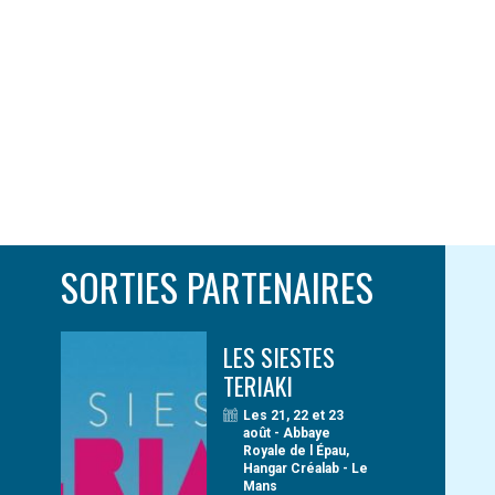
SORTIES PARTENAIRES
LES SIESTES
TERIAKI
Les 21, 22 et 23
août - Abbaye
Royale de l Épau,
Hangar Créalab - Le
Mans