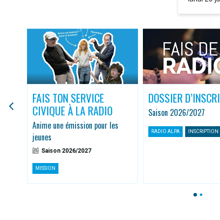
la rediffus
FAIS TON SERVICE
DOSSIER D’INSCR
CIVIQUE À LA RADIO
Saison 2026/2027
r
Anime une émission pour les
RADIO ALPA
INSCRIPTION
jeunes
Saison 2026/2027
MISSION
1
2