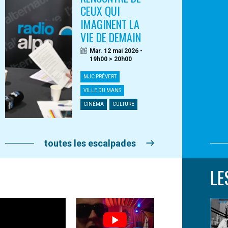
CEUX QUI
IMAGINENT LA
VIE DE DEMAIN
Mar. 12 mai 2026 -
19h00 > 20h00
MJC PRÉVERT
VILLE DU MANS
CINÉMA
CULTURE
toutes les escalpades
LE