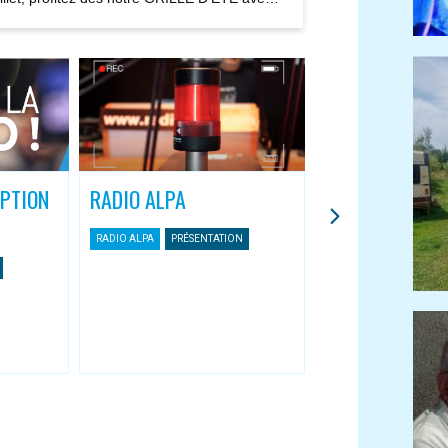
ions...
IPTION
RADIO ALPA
L’APPLI MOBIL
ASSOCIATIVES
RADIO ALPA
PRÉSENTATION
Une nouvelle façon 
Radio Alpa
RADIO ALPA
APPLI