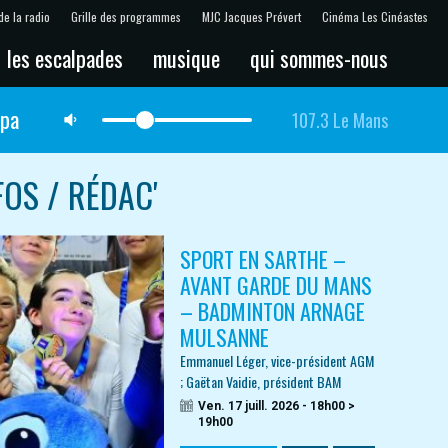
de la radio
Grille des programmes
MJC Jacques Prévert
Cinéma Les Cinéastes
les escalpades
musique
qui sommes-nous
lpa
107.3 Le Mans
FOS / RÉDAC'
SPORT EN SARTHE –
AVANT GARDE DU MANS
– BADMINTON ARNAGE
MULSANNE
Emmanuel Léger, vice-président AGM
; Gaëtan Vaidie, président BAM
Ven. 17 juill. 2026 - 18h00 >
19h00