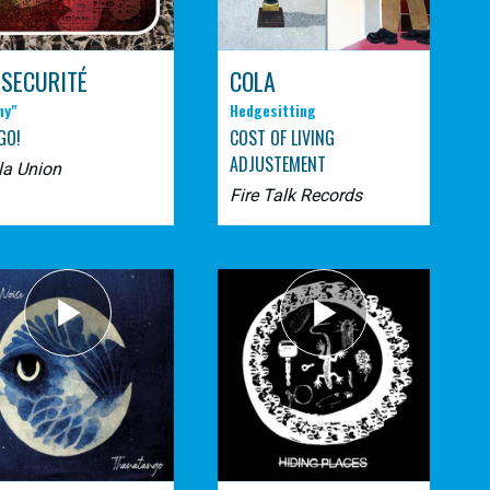
 SECURITÉ
COLA
ny"
Hedgesitting
GO!
COST OF LIVING
ADJUSTEMENT
la Union
Fire Talk Records