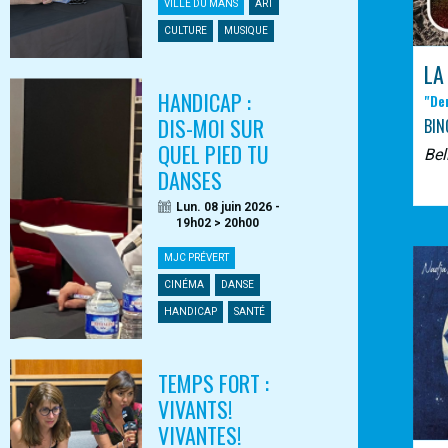
VILLE DU MANS
ART
CULTURE
MUSIQUE
LA
HANDICAP :
"De
DIS-MOI SUR
BIN
QUEL PIED TU
Bel
DANSES
Lun. 08 juin 2026 -
19h02 > 20h00
MJC PRÉVERT
CINÉMA
DANSE
HANDICAP
SANTÉ
TEMPS FORT :
VIVANTS!
VIVANTES!