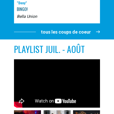
"Deny"
BINGO!
Bella Union
tous les coups de coeur
PLAYLIST JUIL. - AOÛT