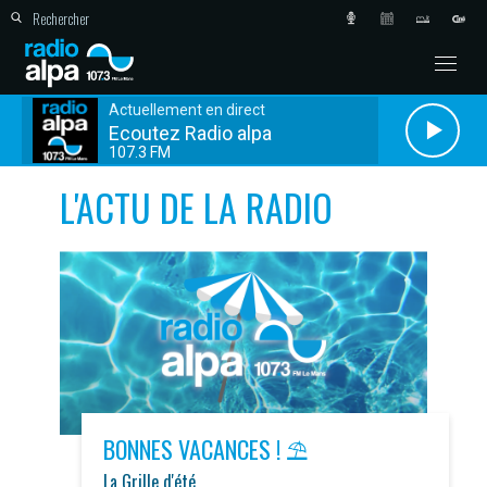
Actuellement en direct
Ecoutez Radio alpa
107.3 FM
L'ACTU DE LA RADIO
BONNES VACANCES ! ⛱️
La Grille d'été