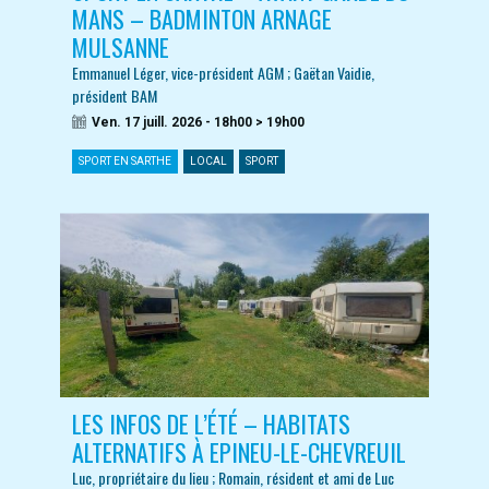
MANS – BADMINTON ARNAGE
MULSANNE
Emmanuel Léger, vice-président AGM ; Gaëtan Vaidie,
président BAM
Ven. 17 juill. 2026 - 18h00 > 19h00
SPORT EN SARTHE
LOCAL
SPORT
LES INFOS DE L’ÉTÉ – HABITATS
ALTERNATIFS À EPINEU-LE-CHEVREUIL
Luc, propriétaire du lieu ; Romain, résident et ami de Luc