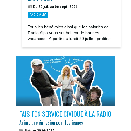
Du 20 juil. au 06 sept. 2026
RADIO ALPA
Tous les bénévoles ainsi que les salariés de
Radio Alpa vous souhaitent de bonnes
vacances ! A partir du lundi 20 juillet, profitez
des notre GRILLE D’ÉTÉ avec la rediffusions...
S
FAIS TON SERVICE CIVIQUE À LA RADIO
DOS
Anime une émission pour les jeunes
Sais
Saison 2026/2027