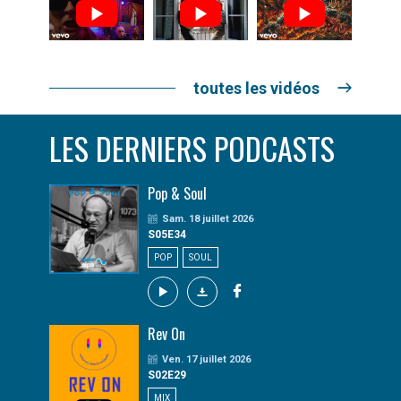
toutes les vidéos
LES DERNIERS PODCASTS
Pop & Soul
Sam. 18 juillet 2026
S05E34
POP
SOUL
Rev On
Ven. 17 juillet 2026
S02E29
MIX