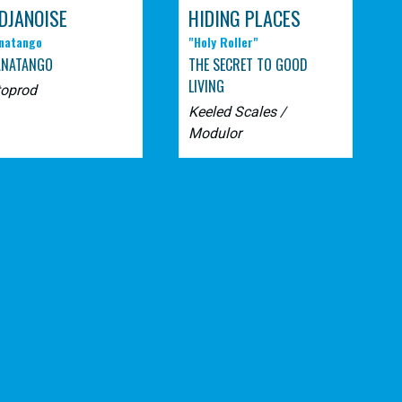
DJANOISE
HIDING PLACES
natango
"Holy Roller"
ANATANGO
THE SECRET TO GOOD
LIVING
toprod
Keeled Scales /
Modulor