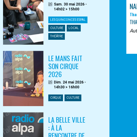
NA
Sam. 30 mai 2026 -
14h02 > 15h00
Tha
LES QUINCONCES ESPAL
TH
CULTURE
LOCAL
Au
THÉÂTRE
LE MANS FAIT
SON CIRQUE
2026
Dim. 24 mai 2026 -
14h30 > 16h00
CIRQUE
CULTURE
LA BELLE VILLE
: À LA
RENCONTRE DE