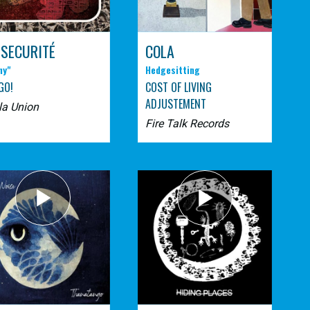
 SECURITÉ
COLA
ny"
Hedgesitting
GO!
COST OF LIVING
ADJUSTEMENT
la Union
Fire Talk Records