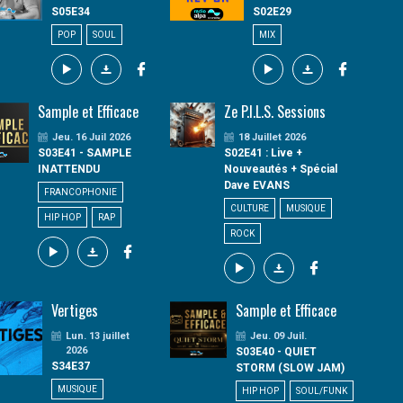
S05E34
S02E29
POP
SOUL
MIX
Sample et Efficace
Ze P.I.L.S. Sessions
Jeu. 16 Juil 2026
18 Juillet 2026
S03E41 - SAMPLE
S02E41 : Live +
INATTENDU
Nouveautés + Spécial
Dave EVANS
FRANCOPHONIE
CULTURE
MUSIQUE
HIP HOP
RAP
ROCK
Vertiges
Sample et Efficace
Lun. 13 juillet
Jeu. 09 Juil.
2026
S03E40 - QUIET
S34E37
STORM (SLOW JAM)
MUSIQUE
HIP HOP
SOUL/FUNK