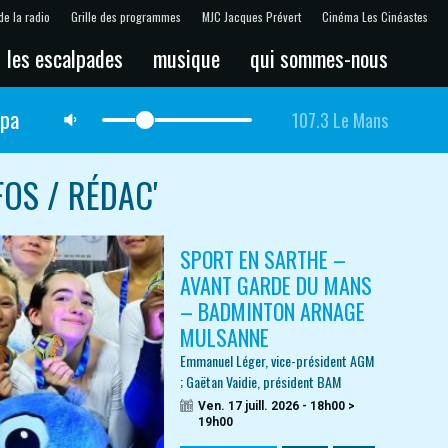
de la radio
Grille des programmes
MJC Jacques Prévert
Cinéma Les Cinéastes
les escalpades
musique
qui sommes-nous
lpa
107.3 Le Mans
FOS / RÉDAC'
SPORT EN SARTHE –
AVANT GARDE DU MANS
– BADMINTON ARNAGE
MULSANNE
Emmanuel Léger, vice-président AGM
; Gaëtan Vaidie, président BAM
Ven. 17 juill. 2026 - 18h00 >
19h00