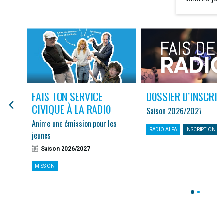
la rediffus
FAIS TON SERVICE
DOSSIER D’INSCR
CIVIQUE À LA RADIO
Saison 2026/2027
r
Anime une émission pour les
RADIO ALPA
INSCRIPTION
jeunes
Saison 2026/2027
MISSION
1
2