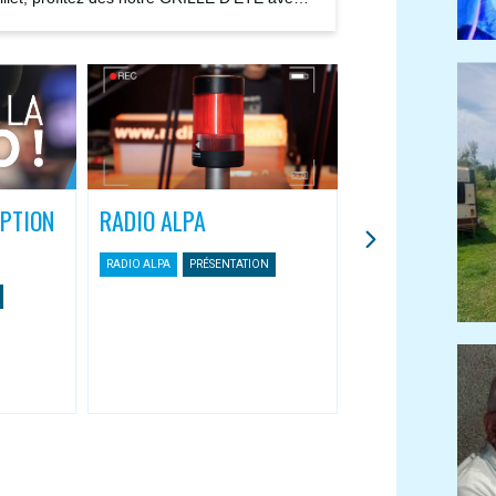
ions...
IPTION
RADIO ALPA
L’APPLI MOBIL
ASSOCIATIVES
RADIO ALPA
PRÉSENTATION
Une nouvelle façon 
Radio Alpa
RADIO ALPA
APPLI