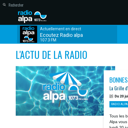
Actuellement en direct
Ecoutez Radio alpa
107.3 FM
L'ACTU DE LA RADIO
BONNES
La Grille d
Du 20 ju
RADIO ALPA
Tous les b
Alpa vous
lundi 20 j