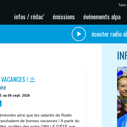
Faire 
infos / rédac’
émissions
événements alpa
écouter radio a
IN
 VACANCES ! ⛱️
'été
il. au 06 sept. 2026
énévoles ainsi que les salariés de Radio
 souhaitent de bonnes vacances ! A partir du
uillet, profitez des notre GRILLE D’ÉTÉ avec