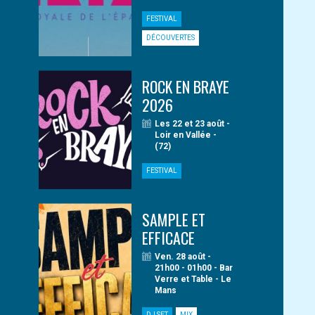
FESTIVAL
DÉCOUVERTES
ROCK EN BRAYE
2026
Les 22 et 23 août -
Loir en Vallée -
(72)
FESTIVAL
SAMPLE ET
EFFICACE
Ven. 28 août -
21h00 - 01h00 - Bar
Verre et Table - Le
Mans
DJ SET
MIX