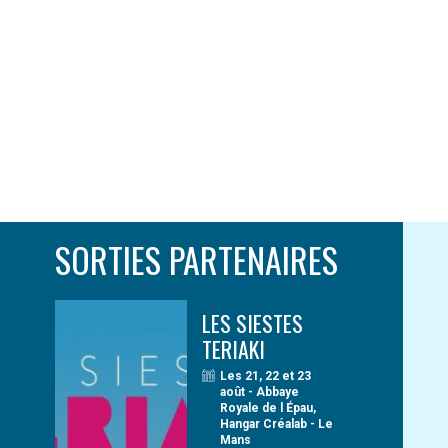
SORTIES PARTENAIRES
LES SIESTES
TERIAKI
Les 21, 22 et 23
août - Abbaye
Royale de l Épau,
Hangar Créalab - Le
Mans