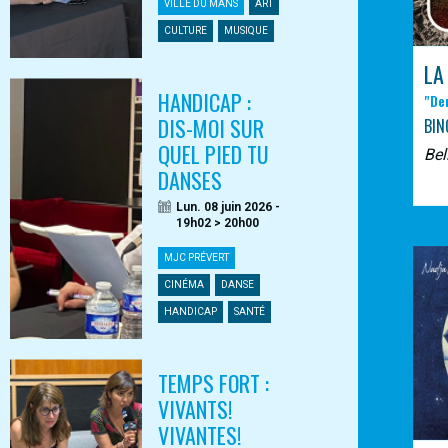
VILLE DU MANS
ART
CULTURE
MUSIQUE
LA
HANDICAP :
"De
DIS-MOI SUR
BIN
QUEL PIED TU
Bel
DANSES
Lun. 08 juin 2026 -
19h02 > 20h00
MJC PRÉVERT
CINÉMA
DANSE
HANDICAP
SANTÉ
TEMPS FORT :
VIVANTS!
VIVANTES!