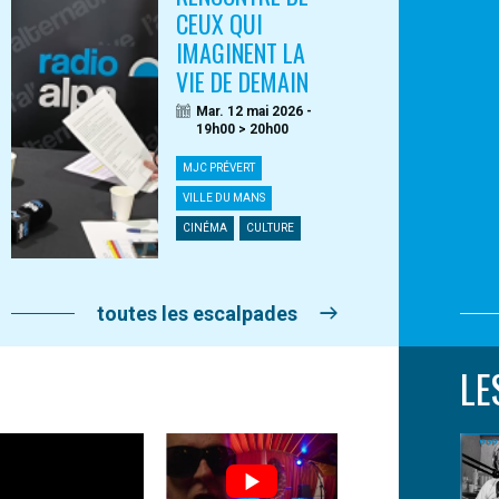
CEUX QUI
IMAGINENT LA
VIE DE DEMAIN
Mar. 12 mai 2026 -
19h00 > 20h00
MJC PRÉVERT
VILLE DU MANS
CINÉMA
CULTURE
toutes les escalpades
LE