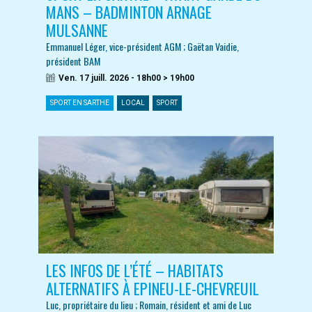
MANS – BADMINTON ARNAGE
MULSANNE
Emmanuel Léger, vice-président AGM ; Gaëtan Vaidie,
président BAM
Ven. 17 juill. 2026 - 18h00 > 19h00
SPORT EN SARTHE
LOCAL
SPORT
LES INFOS DE L’ÉTÉ – HABITATS
ALTERNATIFS À EPINEU-LE-CHEVREUIL
Luc, propriétaire du lieu ; Romain, résident et ami de Luc