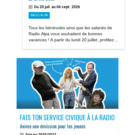
Du 20 juil. au 06 sept. 2026
RADIO ALPA
Tous les bénévoles ainsi que les salariés de
Radio Alpa vous souhaitent de bonnes
vacances ! A partir du lundi 20 juillet, profitez
des notre GRILLE D’ÉTÉ avec la rediffusions...
S
FAIS TON SERVICE CIVIQUE À LA RADIO
DOS
Anime une émission pour les jeunes
Sais
Saison 2026/2027