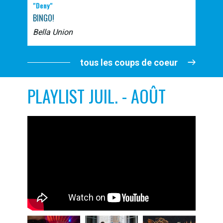
"Deny"
BINGO!
Bella Union
tous les coups de coeur
PLAYLIST JUIL. - AOÛT