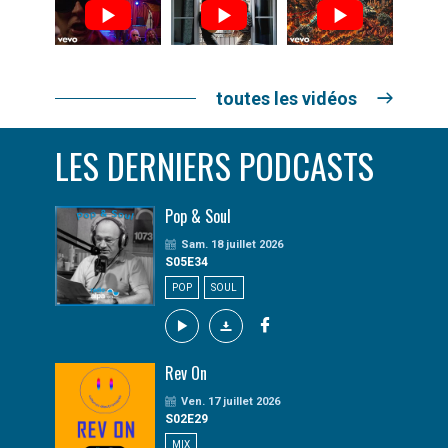
toutes les vidéos
LES DERNIERS PODCASTS
Pop & Soul
Sam. 18 juillet 2026
S05E34
POP
SOUL
Rev On
Ven. 17 juillet 2026
S02E29
MIX