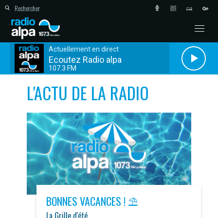
Actuellement en direct
Ecoutez Radio alpa
107.3 FM
L'ACTU DE LA RADIO
BONNES VACANCES ! ⛱️
La Grille d'été