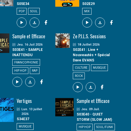
S05E34
S02E29
POP
SOUL
MIX
Sample et Efficace
Ze P.I.L.S. Sessions
Jeu. 16 Juil 2026
18 Juillet 2026
S03E41 - SAMPLE
S02E41 : Live +
INATTENDU
Nouveautés + Spécial
Dave EVANS
FRANCOPHONIE
CULTURE
MUSIQUE
HIP HOP
RAP
ROCK
Vertiges
Sample et Efficace
Lun. 13 juillet
Jeu. 09 Juil.
2026
S03E40 - QUIET
S34E37
STORM (SLOW JAM)
MUSIQUE
HIP HOP
SOUL/FUNK