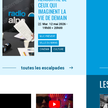
CEUX QUI
IMAGINENT LA
VIE DE DEMAIN
Mar. 12 mai 2026 -
19h00 > 20h00
MJC PRÉVERT
VILLE DU MANS
CINÉMA
CULTURE
toutes les escalpades
LE