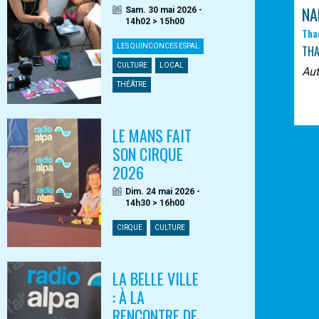
NA
Sam. 30 mai 2026 -
14h02 > 15h00
Tha
LES QUINCONCES ESPAL
TH
CULTURE
LOCAL
Au
THÉÂTRE
LE MANS FAIT
SON CIRQUE
2026
Dim. 24 mai 2026 -
14h30 > 16h00
CIRQUE
CULTURE
LA BELLE VILLE
: À LA
RENCONTRE DE