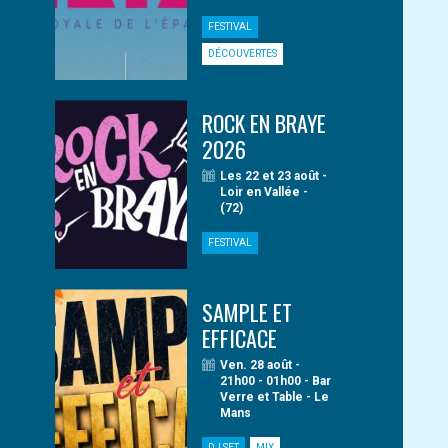
FESTIVAL
DÉCOUVERTES
ROCK EN BRAYE
2026
Les 22 et 23 août -
Loir en Vallée -
(72)
FESTIVAL
SAMPLE ET
EFFICACE
Ven. 28 août -
21h00 - 01h00 - Bar
Verre et Table - Le
Mans
DJ SET
MIX