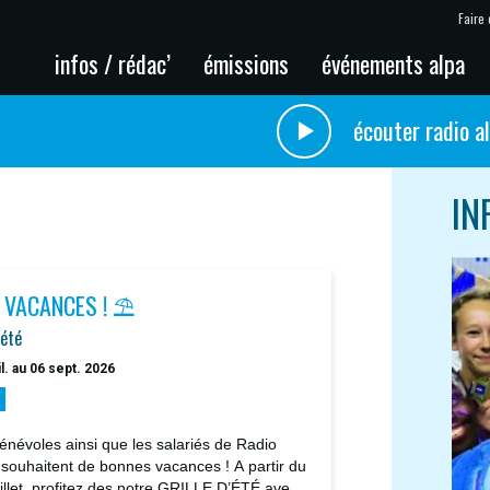
Faire 
infos / rédac’
émissions
événements alpa
écouter radio a
IN
 VACANCES ! ⛱️
'été
il. au 06 sept. 2026
énévoles ainsi que les salariés de Radio
 souhaitent de bonnes vacances ! A partir du
uillet, profitez des notre GRILLE D’ÉTÉ avec