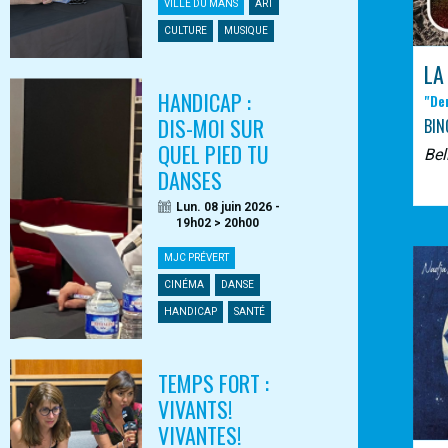
VILLE DU MANS
ART
CULTURE
MUSIQUE
LA
HANDICAP :
"De
DIS-MOI SUR
BIN
QUEL PIED TU
Bel
DANSES
Lun. 08 juin 2026 -
19h02 > 20h00
MJC PRÉVERT
CINÉMA
DANSE
HANDICAP
SANTÉ
TEMPS FORT :
VIVANTS!
VIVANTES!