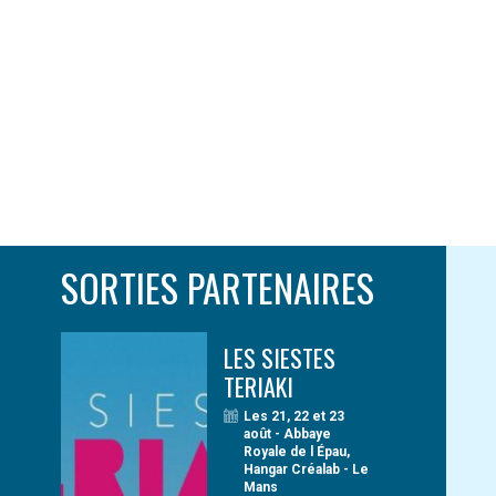
SORTIES PARTENAIRES
LES SIESTES
TERIAKI
Les 21, 22 et 23
août - Abbaye
Royale de l Épau,
Hangar Créalab - Le
Mans