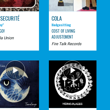
 SECURITÉ
COLA
ny"
Hedgesitting
GO!
COST OF LIVING
ADJUSTEMENT
la Union
Fire Talk Records