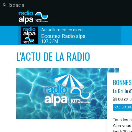
Actuellement en direct
Ecoutez Radio alpa
107.3 FM
L'ACTU DE LA RADIO
BONNES
La Grille d
Du 20 ju
RADIO ALPA
Tous les b
Alpa vous
lundi 20 j