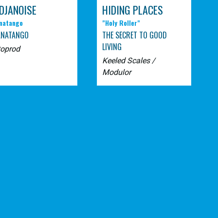
DJANOISE
HIDING PLACES
natango
"Holy Roller"
ANATANGO
THE SECRET TO GOOD
LIVING
toprod
Keeled Scales /
Modulor