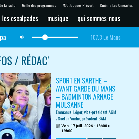
de la radio
Grille des programmes
MJC Jacques Prévert
Cinéma Les Cinéastes
les escalpades
musique
qui sommes-nous
lpa
107.3 Le Mans
FOS / RÉDAC'
SPORT EN SARTHE –
AVANT GARDE DU MANS
– BADMINTON ARNAGE
MULSANNE
Emmanuel Léger, vice-président AGM
; Gaëtan Vaidie, président BAM
Ven. 17 juill. 2026 - 18h00 >
19h00