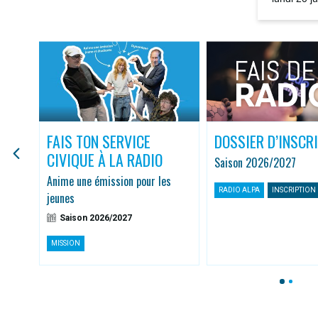
la rediffus
FAIS TON SERVICE
DOSSIER D’INSCR
CIVIQUE À LA RADIO
Saison 2026/2027
r
Anime une émission pour les
RADIO ALPA
INSCRIPTION
jeunes
Saison 2026/2027
MISSION
1
2