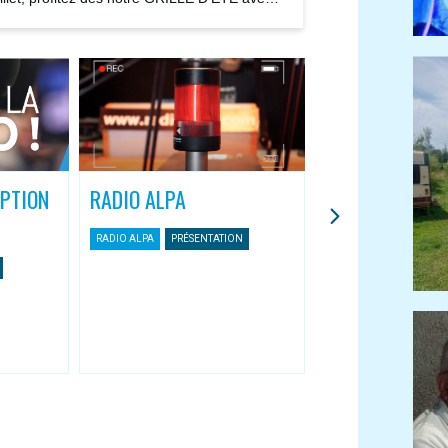
ions...
IPTION
RADIO ALPA
L’APPLI MOBIL
ASSOCIATIVES
RADIO ALPA
PRÉSENTATION
Une nouvelle façon 
Radio Alpa
RADIO ALPA
APPLI