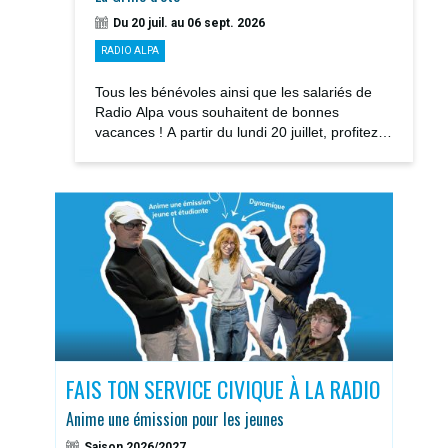
Du 20 juil. au 06 sept. 2026
RADIO ALPA
Tous les bénévoles ainsi que les salariés de
Radio Alpa vous souhaitent de bonnes
vacances ! A partir du lundi 20 juillet, profitez
des notre GRILLE D’ÉTÉ avec la rediffusions...
S
FAIS TON SERVICE CIVIQUE À LA RADIO
DOS
Anime une émission pour les jeunes
Sais
Saison 2026/2027