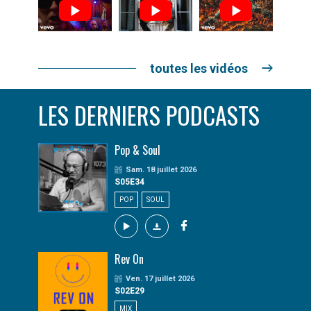
toutes les vidéos
LES DERNIERS PODCASTS
Pop & Soul
Sam. 18 juillet 2026
S05E34
POP
SOUL
Rev On
Ven. 17 juillet 2026
S02E29
MIX