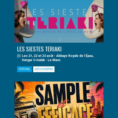
LES SIESTES TERIAKI
Les 21, 22 et 23 août - Abbaye Royale de l Épau,
Hangar Créalab - Le Mans
FESTIVAL
DÉCOUVERTES