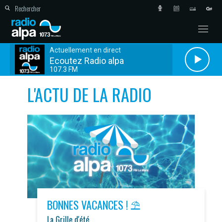
Actuellement en direct
Ecoutez Radio alpa
107.3 FM
L'ACTU DE LA RADIO
BONNES VACANCES ! ⛱️
La Grille d'été