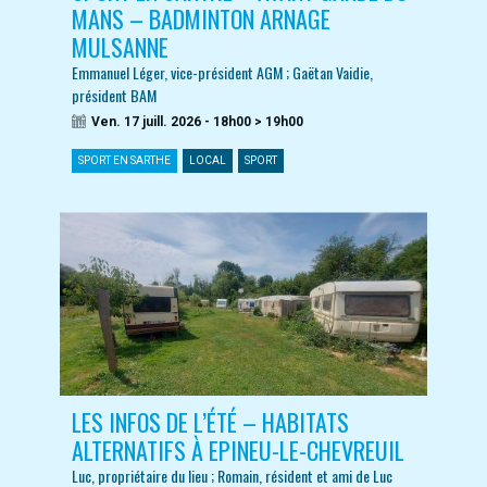
MANS – BADMINTON ARNAGE
MULSANNE
Emmanuel Léger, vice-président AGM ; Gaëtan Vaidie,
président BAM
Ven. 17 juill. 2026 - 18h00 > 19h00
SPORT EN SARTHE
LOCAL
SPORT
LES INFOS DE L’ÉTÉ – HABITATS
ALTERNATIFS À EPINEU-LE-CHEVREUIL
Luc, propriétaire du lieu ; Romain, résident et ami de Luc