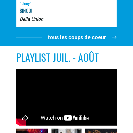
"Deny"
BINGO!
Bella Union
tous les coups de coeur
PLAYLIST JUIL. - AOÛT