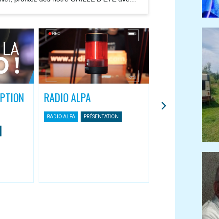
ions...
IPTION
RADIO ALPA
L’APPLI MOBIL
ASSOCIATIVES
RADIO ALPA
PRÉSENTATION
Une nouvelle façon 
Radio Alpa
RADIO ALPA
APPLI