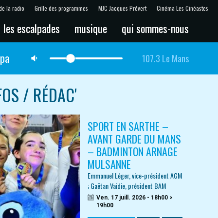
de la radio
Grille des programmes
MJC Jacques Prévert
Cinéma Les Cinéastes
les escalpades
musique
qui sommes-nous
lpa
107.3 Le Mans
FOS / RÉDAC'
SPORT EN SARTHE –
AVANT GARDE DU MANS
– BADMINTON ARNAGE
MULSANNE
Emmanuel Léger, vice-président AGM
; Gaëtan Vaidie, président BAM
Ven. 17 juill. 2026 - 18h00 >
19h00