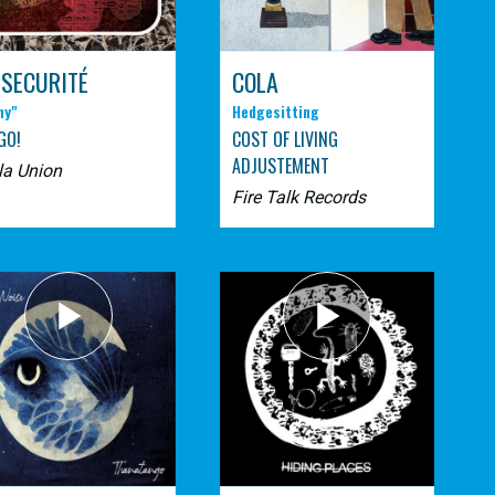
 SECURITÉ
COLA
ny"
Hedgesitting
GO!
COST OF LIVING
ADJUSTEMENT
la Union
Fire Talk Records