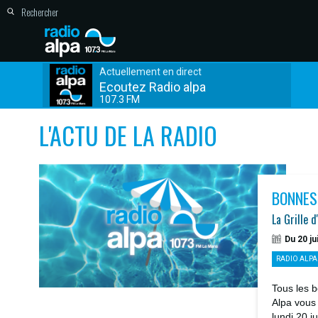
Actuellement en direct
Ecoutez Radio alpa
107.3 FM
L'ACTU DE LA RADIO
BONNES
La Grille d
Du 20 ju
RADIO ALPA
Tous les b
Alpa vous
lundi 20 j