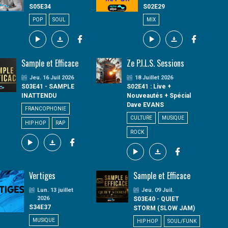
S05E34
S02E29
POP
SOUL
MIX
Sample et Efficace
Ze P.I.L.S. Sessions
Jeu. 16 Juil 2026
18 Juillet 2026
S03E41 - SAMPLE
S02E41 : Live +
INATTENDU
Nouveautés + Spécial
Dave EVANS
FRANCOPHONIE
CULTURE
MUSIQUE
HIP HOP
RAP
ROCK
Vertiges
Sample et Efficace
Lun. 13 juillet
Jeu. 09 Juil.
2026
S03E40 - QUIET
S34E37
STORM (SLOW JAM)
MUSIQUE
HIP HOP
SOUL/FUNK