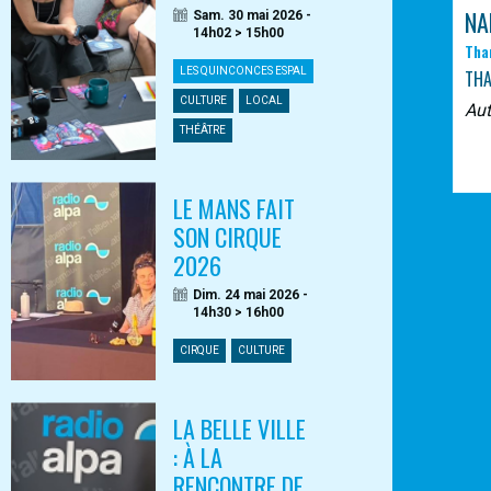
NA
Sam. 30 mai 2026 -
14h02 > 15h00
Tha
LES QUINCONCES ESPAL
TH
CULTURE
LOCAL
Au
THÉÂTRE
LE MANS FAIT
SON CIRQUE
2026
Dim. 24 mai 2026 -
14h30 > 16h00
CIRQUE
CULTURE
LA BELLE VILLE
: À LA
RENCONTRE DE