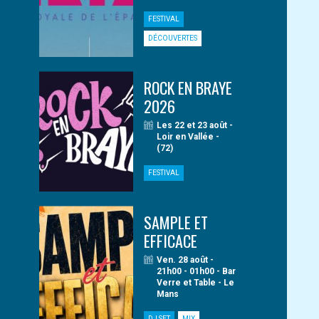
FESTIVAL
DÉCOUVERTES
ROCK EN BRAYE
2026
Les 22 et 23 août -
Loir en Vallée -
(72)
FESTIVAL
SAMPLE ET
EFFICACE
Ven. 28 août -
21h00 - 01h00 - Bar
Verre et Table - Le
Mans
DJ SET
MIX