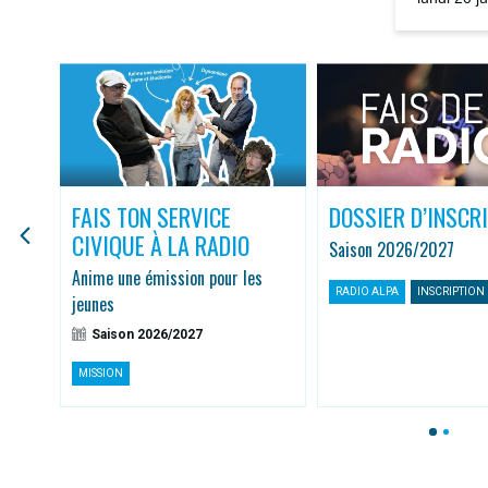
la rediffus
FAIS TON SERVICE
DOSSIER D’INSCR
CIVIQUE À LA RADIO
Saison 2026/2027
r
Anime une émission pour les
RADIO ALPA
INSCRIPTION
jeunes
Saison 2026/2027
MISSION
1
2