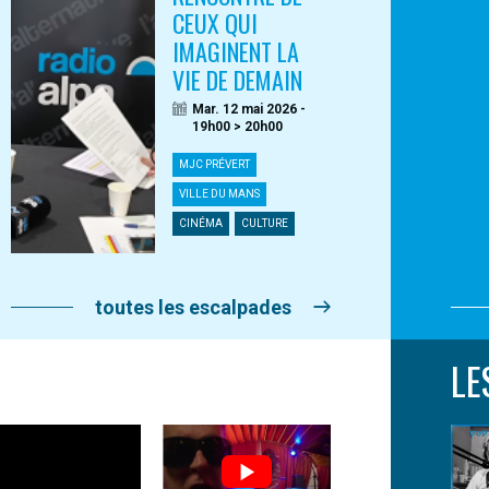
CEUX QUI
IMAGINENT LA
VIE DE DEMAIN
Mar. 12 mai 2026 -
19h00 > 20h00
MJC PRÉVERT
VILLE DU MANS
CINÉMA
CULTURE
toutes les escalpades
LE