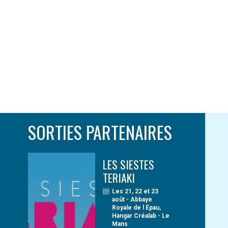
SORTIES PARTENAIRES
LES SIESTES
TERIAKI
Les 21, 22 et 23
août - Abbaye
Royale de l Épau,
Hangar Créalab - Le
Mans