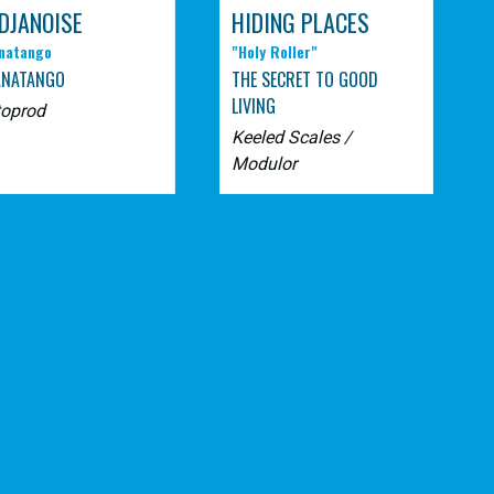
DJANOISE
HIDING PLACES
natango
"Holy Roller"
ANATANGO
THE SECRET TO GOOD
LIVING
toprod
Keeled Scales /
Modulor