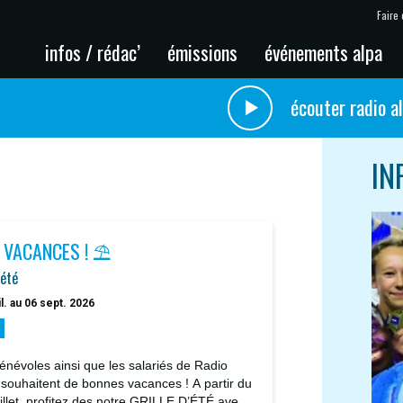
Faire 
infos / rédac’
émissions
événements alpa
écouter radio a
IN
 VACANCES ! ⛱️
'été
il. au 06 sept. 2026
énévoles ainsi que les salariés de Radio
 souhaitent de bonnes vacances ! A partir du
uillet, profitez des notre GRILLE D’ÉTÉ avec