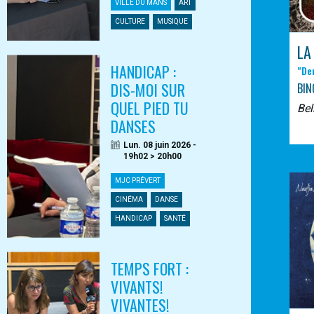
VILLE DU MANS
ART
CULTURE
MUSIQUE
LA
HANDICAP :
"De
DIS-MOI SUR
BIN
QUEL PIED TU
Bel
DANSES
Lun. 08 juin 2026 -
19h02 > 20h00
MJC PRÉVERT
CINÉMA
DANSE
HANDICAP
SANTÉ
TEMPS FORT :
VIVANTS!
VIVANTES!