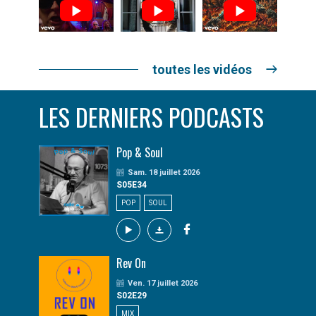
toutes les vidéos
LES DERNIERS PODCASTS
Pop & Soul
Sam. 18 juillet 2026
S05E34
POP
SOUL
Rev On
Ven. 17 juillet 2026
S02E29
MIX