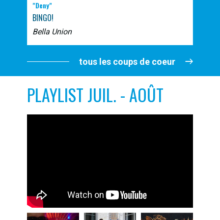
"Deny"
BINGO!
Bella Union
tous les coups de coeur
PLAYLIST JUIL. - AOÛT