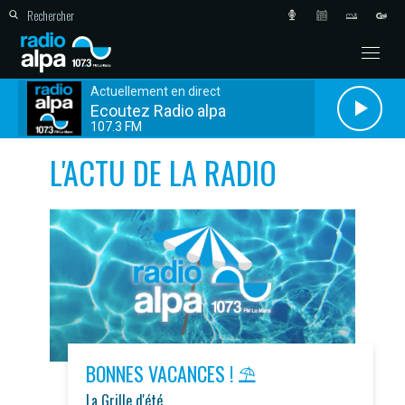
Actuellement en direct
Ecoutez Radio alpa
107.3 FM
L'ACTU DE LA RADIO
BONNES VACANCES ! ⛱️
La Grille d'été