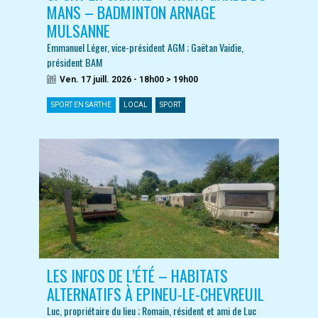
MANS – BADMINTON ARNAGE
MULSANNE
Emmanuel Léger, vice-président AGM ; Gaëtan Vaidie,
président BAM
Ven. 17 juill. 2026 - 18h00 > 19h00
SPORT EN SARTHE
LOCAL
SPORT
LES INFOS DE L’ÉTÉ – HABITATS
ALTERNATIFS À EPINEU-LE-CHEVREUIL
Luc, propriétaire du lieu ; Romain, résident et ami de Luc