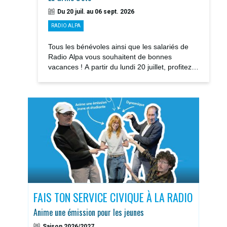
Du 20 juil. au 06 sept. 2026
RADIO ALPA
Tous les bénévoles ainsi que les salariés de
Radio Alpa vous souhaitent de bonnes
vacances ! A partir du lundi 20 juillet, profitez
des notre GRILLE D’ÉTÉ avec la rediffusions...
S
FAIS TON SERVICE CIVIQUE À LA RADIO
DOS
Anime une émission pour les jeunes
Sais
Saison 2026/2027