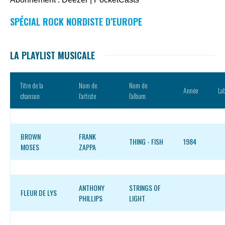
SPÉCIAL ROCK NORDISTE D’EUROPE
LA PLAYLIST MUSICALE
Titre de la
Nom de
Nom de
Année
La
chanson
l’artiste
l’album
BROWN
FRANK
THING - FISH
1984
MOSES
ZAPPA
ANTHONY
STRINGS OF
FLEUR DE LYS
PHILLIPS
LIGHT