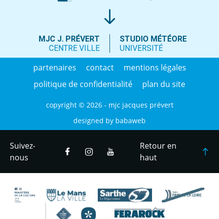
MJC J. PRÉVERT
STUDIO MÉTÉORE
CENTRE VILLE
UNIVERSITÉ
partenaires
contact
mentions légales
politique de confidentialité
plan du site
copyright © 2026 - mjc jacques prévert
designed by
babaweb
Suivez-
Retour en
nous
haut