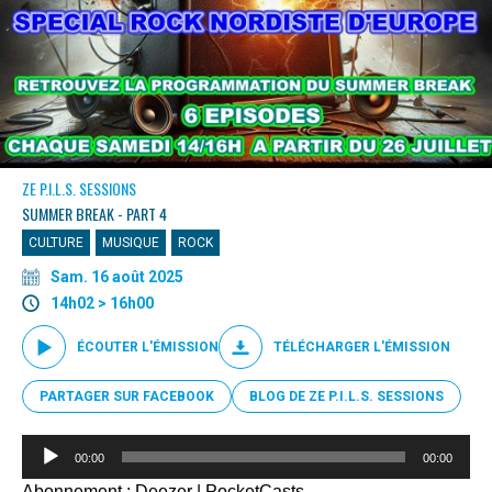
ZE P.I.L.S. SESSIONS
SUMMER BREAK - PART 4
CULTURE
MUSIQUE
ROCK
Sam. 16 août 2025
14h02 > 16h00
ÉCOUTER L'ÉMISSION
TÉLÉCHARGER L'ÉMISSION
PARTAGER SUR FACEBOOK
BLOG DE ZE P.I.L.S. SESSIONS
Lecteur
00:00
00:00
audio
Abonnement :
Deezer
|
PocketCasts