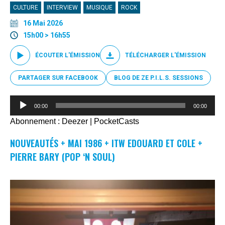
CULTURE
INTERVIEW
MUSIQUE
ROCK
16 Mai 2026
15h00 > 16h55
ÉCOUTER L'ÉMISSION
TÉLÉCHARGER L'ÉMISSION
PARTAGER SUR FACEBOOK
BLOG DE ZE P.I.L.S. SESSIONS
Lecteur
00:00
00:00
audio
Abonnement :
Deezer
|
PocketCasts
NOUVEAUTÉS + MAI 1986 + ITW EDOUARD ET COLE +
PIERRE BARY (POP ‘N SOUL)