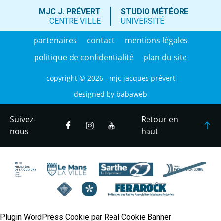
MJC J. PRÉVERT
STUDIO MÉTÉORE
CENTRE VILLE
UNIVERSITÉ
partenaires
contact
mentions légales
politique de confidentialité
plan du site
copyright © 2026 - mjc jacques prévert
designed by
babaweb
Suivez-
Retour en
nous
haut
Plugin WordPress Cookie par Real Cookie Banner