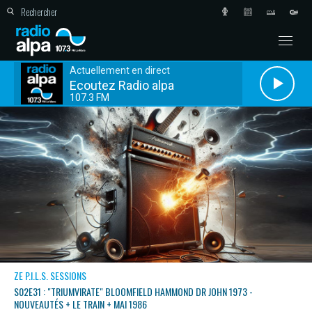
Actuellement en direct
Ecoutez Radio alpa
107.3 FM
ZE P.I.L.S. SESSIONS
S02E31 : "TRIUMVIRATE" BLOOMFIELD HAMMOND DR JOHN 1973 -
NOUVEAUTÉS + LE TRAIN + MAI 1986