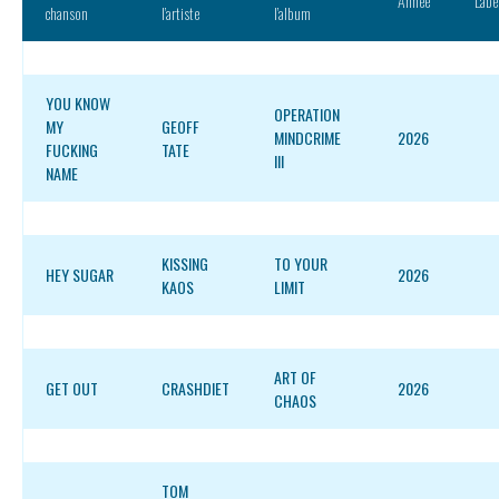
Année
Labe
chanson
l’artiste
l’album
YOU KNOW
OPERATION
MY
GEOFF
MINDCRIME
2026
FUCKING
TATE
III
NAME
KISSING
TO YOUR
HEY SUGAR
2026
KAOS
LIMIT
ART OF
GET OUT
CRASHDIET
2026
CHAOS
TOM