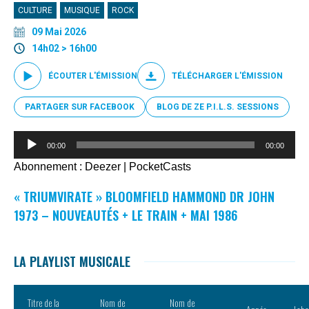
CULTURE
MUSIQUE
ROCK
09 Mai 2026
14h02 > 16h00
ÉCOUTER L'ÉMISSION
TÉLÉCHARGER L'ÉMISSION
PARTAGER SUR FACEBOOK
BLOG DE ZE P.I.L.S. SESSIONS
Lecteur
00:00
00:00
audio
Abonnement :
Deezer
|
PocketCasts
« TRIUMVIRATE » BLOOMFIELD HAMMOND DR JOHN
1973 – NOUVEAUTÉS + LE TRAIN + MAI 1986
LA PLAYLIST MUSICALE
Titre de la
Nom de
Nom de