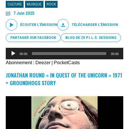
CULTURE
MUSIQUE
ROCK
7 Juin 2025
ÉCOUTER L'ÉMISSION
TÉLÉCHARGER L'ÉMISSION
PARTAGER SUR FACEBOOK
BLOG DE ZE P.I.L.S. SESSIONS
Lecteur
00:00
00:00
audio
Abonnement :
Deezer
|
PocketCasts
JONATHAN ROUND « IN QUEST OF THE UNICORN » 1971
+ GROUNDHOGS STORY