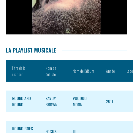
LA PLAYLIST MUSICALE
Titre de la
Nom de
Nom de l’album
Année
Labe
chanson
l’artiste
ROUND AND
SAVOY
VOODOO
2011
ROUND
BROWN
MOON
ROUND GOES
FOCUS
III