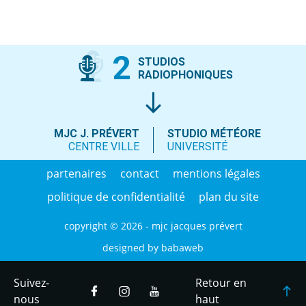
2
STUDIOS
RADIOPHONIQUES
MJC J. PRÉVERT
STUDIO MÉTÉORE
CENTRE VILLE
UNIVERSITÉ
partenaires
contact
mentions légales
politique de confidentialité
plan du site
copyright © 2026 - mjc jacques prévert
designed by
babaweb
Suivez-
Retour en
nous
haut