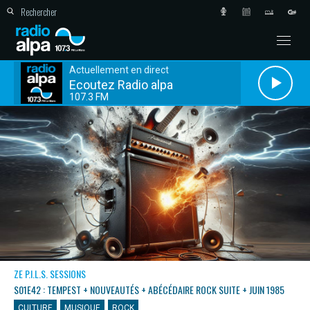
Actuellement en direct
Ecoutez Radio alpa
107.3 FM
ZE P.I.L.S. SESSIONS
S01E42 : TEMPEST + NOUVEAUTÉS + ABÉCÉDAIRE ROCK SUITE + JUIN 1985
CULTURE
MUSIQUE
ROCK