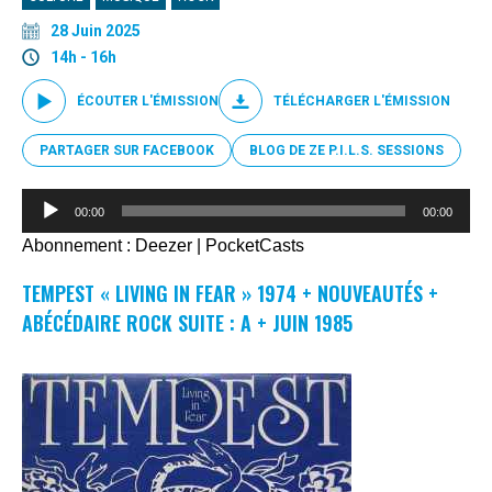
28 Juin 2025
14h - 16h
ÉCOUTER L'ÉMISSION
TÉLÉCHARGER L'ÉMISSION
PARTAGER SUR FACEBOOK
BLOG DE ZE P.I.L.S. SESSIONS
Lecteur
00:00
00:00
audio
Abonnement :
Deezer
|
PocketCasts
TEMPEST « LIVING IN FEAR » 1974 + NOUVEAUTÉS +
ABÉCÉDAIRE ROCK SUITE : A + JUIN 1985