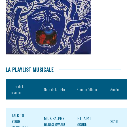
LA PLAYLIST MUSICALE
Titre de la
Nom de l’artiste
Nom de l’album
Année
chanson
TALK TO
MICK RALPHS
IF IT AIN'T
YOUR
2016
BLUES BVAND
BROKE