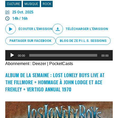
CULTURE
MUSIQUE
ROCK
25 Oct. 2025
14h / 16h
ÉCOUTER L'ÉMISSION
TÉLÉCHARGER L'ÉMISSION
PARTAGER SUR FACEBOOK
BLOG DE ZE P.I.L.S. SESSIONS
Lecteur
00:00
00:00
audio
Abonnement :
Deezer
|
PocketCasts
ALBUM DE LA SEMAINE : LOST LONELY BOYS LIVE AT
THE FILLMORE + HOMMAGE À JOHN LODGE ET ACE
FREHLEY + VERTIGO ANNUAL 1970