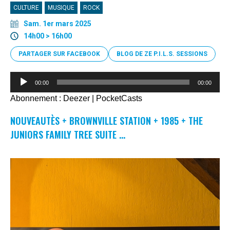
CULTURE
MUSIQUE
ROCK
Sam. 1er mars 2025
14h00 > 16h00
PARTAGER SUR FACEBOOK
BLOG DE ZE P.I.L.S. SESSIONS
Lecteur
00:00
00:00
audio
Abonnement :
Deezer
|
PocketCasts
NOUVEAUTÈS + BROWNVILLE STATION + 1985 + THE
JUNIORS FAMILY TREE SUITE …