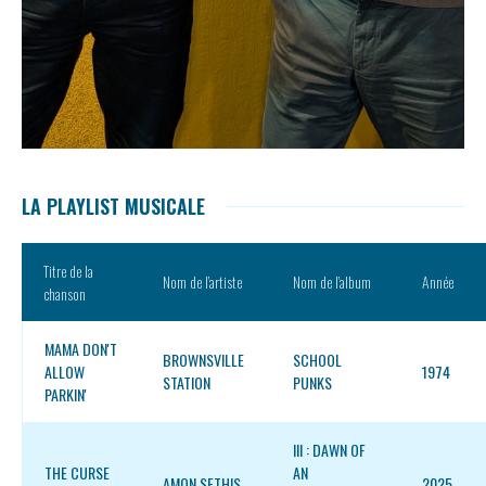
LA PLAYLIST MUSICALE
Titre de la
Nom de l’artiste
Nom de l’album
Année
chanson
MAMA DON'T
BROWNSVILLE
SCHOOL
ALLOW
1974
STATION
PUNKS
PARKIN'
III : DAWN OF
THE CURSE
AN
AMON SETHIS
2025