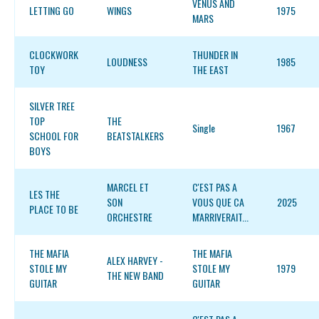
VENUS AND
LETTING GO
WINGS
1975
MARS
CLOCKWORK
THUNDER IN
LOUDNESS
1985
TOY
THE EAST
SILVER TREE
TOP
THE
Single
1967
SCHOOL FOR
BEATSTALKERS
BOYS
MARCEL ET
C'EST PAS A
LES THE
SON
VOUS QUE CA
2025
PLACE TO BE
ORCHESTRE
M'ARRIVERAIT...
THE MAFIA
THE MAFIA
ALEX HARVEY -
STOLE MY
STOLE MY
1979
THE NEW BAND
GUITAR
GUITAR