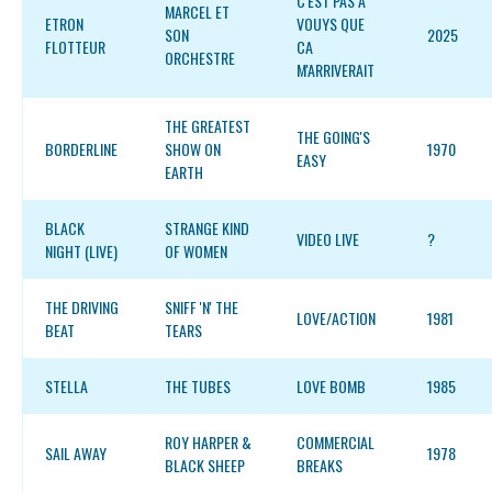
C'EST PAS A
MARCEL ET
ETRON
VOUYS QUE
SON
2025
FLOTTEUR
CA
ORCHESTRE
M'ARRIVERAIT
THE GREATEST
THE GOING'S
BORDERLINE
SHOW ON
1970
EASY
EARTH
BLACK
STRANGE KIND
VIDEO LIVE
?
NIGHT (LIVE)
OF WOMEN
THE DRIVING
SNIFF 'N' THE
LOVE/ACTION
1981
BEAT
TEARS
STELLA
THE TUBES
LOVE BOMB
1985
ROY HARPER &
COMMERCIAL
SAIL AWAY
1978
BLACK SHEEP
BREAKS