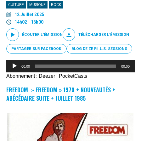
CULTURE
MUSIQUE
ROCK
12 Juillet 2025
14h02 - 16h00
ÉCOUTER L'ÉMISSION
TÉLÉCHARGER L'ÉMISSION
PARTAGER SUR FACEBOOK
BLOG DE ZE P.I.L.S. SESSIONS
Lecteur
00:00
00:00
audio
Abonnement :
Deezer
|
PocketCasts
FREEDOM » FREEDOM » 1970 + NOUVEAUTÉS +
ABÉCÉDAIRE SUITE + JUILLET 1985