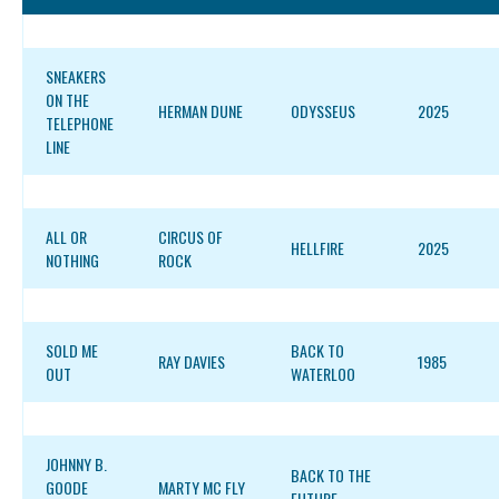
SNEAKERS
ON THE
HERMAN DUNE
ODYSSEUS
2025
TELEPHONE
LINE
ALL OR
CIRCUS OF
HELLFIRE
2025
NOTHING
ROCK
SOLD ME
BACK TO
RAY DAVIES
1985
OUT
WATERLOO
JOHNNY B.
BACK TO THE
GOODE
MARTY MC FLY
FUTURE