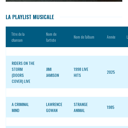
LA PLAYLIST MUSICALE
Titre de la
Nom de
Nom de l’album
Année
L
chanson
l’artiste
RIDERS ON THE
STORM
JIMI
1998 LIVE
2025
(DOORS
JAMISON
HITS
COVER) LIVE
A CRIMINAL
LAWRENCE
STRANGE
1985
MIND
GOWAN
ANIMAL