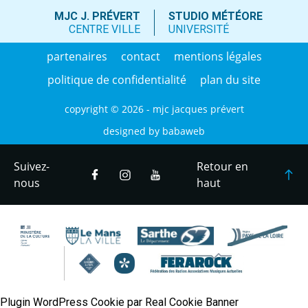
MJC J. PRÉVERT
STUDIO MÉTÉORE
CENTRE VILLE
UNIVERSITÉ
partenaires
contact
mentions légales
politique de confidentialité
plan du site
copyright © 2026 - mjc jacques prévert
designed by
babaweb
Suivez-
Retour en
nous
haut
Plugin WordPress Cookie par Real Cookie Banner