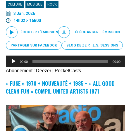
CULTURE
MUSIQUE
ROCK
3 Jan. 2026
14h02 > 16h00
ÉCOUTER L'ÉMISSION
TÉLÉCHARGER L'ÉMISSION
PARTAGER SUR FACEBOOK
BLOG DE ZE P.I.L.S. SESSIONS
Lecteur
00:00
00:00
audio
Abonnement :
Deezer
|
PocketCasts
« FUSE » 1970 + NOUVEAUTÉ + 1985 + « ALL GOOD
CLEAN FUN » COMPIL UNITED ARTISTS 1971