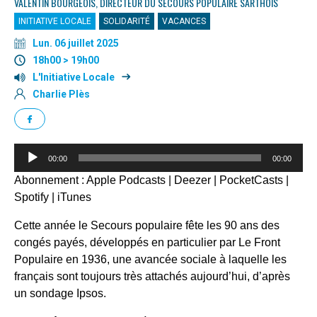
VALENTIN BOURGEOIS, DIRECTEUR DU SECOURS POPULAIRE SARTHOIS
INITIATIVE LOCALE
SOLIDARITÉ
VACANCES
Lun. 06 juillet 2025
18h00 > 19h00
L'Initiative Locale
Charlie Plès
Lecteur
00:00
00:00
audio
Abonnement :
Apple Podcasts
|
Deezer
|
PocketCasts
|
Spotify
|
iTunes
Cette année le Secours populaire fête les 90 ans des
congés payés, développés en particulier par Le Front
Populaire en 1936, une avancée sociale à laquelle les
français sont toujours très attachés aujourd’hui, d’après
un sondage Ipsos.