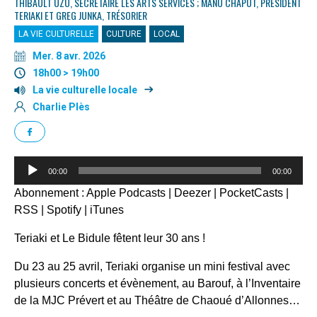
THIBAULT UZU, SECRÉTAIRE LES ARTS SERVICES ; MANU CHAPUT, PRÉSIDENT
TERIAKI ET GREG JUNKA, TRÉSORIER
LA VIE CULTURELLE
CULTURE
LOCAL
Mer. 8 avr. 2026
18h00 > 19h00
La vie culturelle locale
Charlie Plès
Lecteur
00:00
00:00
audio
Abonnement :
Apple Podcasts
|
Deezer
|
PocketCasts
|
RSS
|
Spotify
|
iTunes
Teriaki et Le Bidule fêtent leur 30 ans !
Du 23 au 25 avril, Teriaki organise un mini festival avec
plusieurs concerts et évènement, au Barouf, à l’Inventaire
de la MJC Prévert et au Théâtre de Chaoué d’Allonnes…