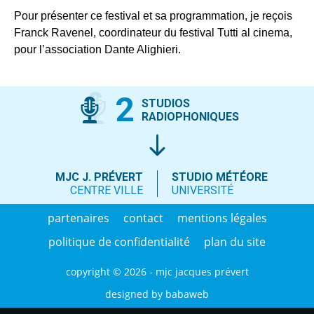
Pour présenter ce festival et sa programmation, je reçois
Franck Ravenel, coordinateur du festival Tutti al cinema,
pour l’association Dante Alighieri.
2
STUDIOS
RADIOPHONIQUES
MJC J. PRÉVERT
STUDIO MÉTÉORE
CENTRE VILLE
UNIVERSITÉ
partenaires
contact
mentions légales
politique de confidentialité
plan du site
copyright © 2026 - mjc jacques prévert
designed by
babaweb